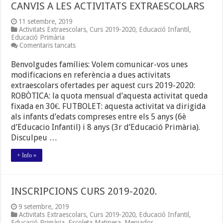
CANVIS A LES ACTIVITATS EXTRAESCOLARS
11 setembre, 2019
Activitats Extraescolars
,
Curs 2019-2020
,
Educació Infantil
,
Educació Primària
a
Comentaris tancats
CANVIS
A
Benvolgudes famílies: Volem comunicar-vos unes
LES
modificacions en referència a dues activitats
ACTIVITATS
extraescolars ofertades per aquest curs 2019-2020:
EXTRAESCOLARS
ROBÒTICA: la quota mensual d’aquesta activitat queda
fixada en 30€. FUTBOLET: aquesta activitat va dirigida
als infants d’edats compreses entre els 5 anys (6è
d’Educacio Infantil) i 8 anys (3r d’Educació Primària).
Disculpeu …
+ Info »
INSCRIPCIONS CURS 2019-2020.
9 setembre, 2019
Activitats Extraescolars
,
Curs 2019-2020
,
Educació Infantil
,
Educació Primària
,
Escoleta Matinera
,
Menjador