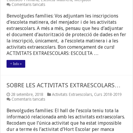
a
Comentaris tancats
INSCRIPCIONS
CURS
Benvolgudes famílies: Vos adjuntam les inscripcions
2019-
d’escoleta matinera, del menjador i de les activitats
2020.
extraescolars. A més a més, pensau que heu d’adjuntar
el document d’autorització de protecció de dades en fer
la inscripció, únicament, a l’escoleta matinera i a les
activitats extraescolars. Bon començament de curs!
ACTIVITATS EXTRAESCOLARS: ESCOLETA …
+ Info »
SOBRE LES ACTIVITATS EXTRAESCOLARS…
28 setembre, 2018
Activitats Extraescolars
,
Curs 2018-2019
a
Comentaris tancats
SOBRE
LES
Benvolgudes famílies: El hall de l’escola teniu tota la
ACTIVITATS
informació relacionada amb les activitats extraescolars.
EXTRAESCOLARS…
Recodam que l’única activitat que ha estat impossible
dur a terme és l’activitat d’Hort Escolar per manca