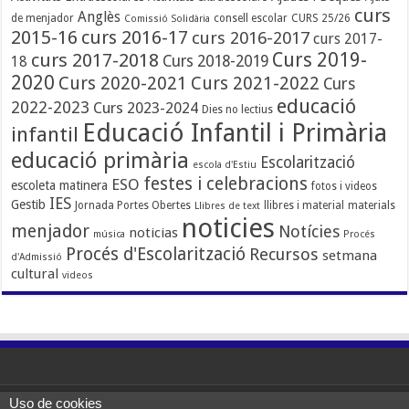
curs
Anglès
de menjador
consell escolar
CURS 25/26
Comissió Solidària
2015-16
curs 2016-17
curs 2016-2017
curs 2017-
Curs 2019-
curs 2017-2018
Curs 2018-2019
18
2020
Curs 2020-2021
Curs 2021-2022
Curs
educació
2022-2023
Curs 2023-2024
Dies no lectius
Educació Infantil i Primària
infantil
educació primària
Escolarització
escola d'Estiu
festes i celebracions
ESO
escoleta matinera
fotos i videos
IES
Gestib
Jornada Portes Obertes
llibres i material
materials
Llibres de text
noticies
menjador
Notícies
noticias
música
Procés
Procés d'Escolarització
Recursos
setmana
d'Admissió
cultural
videos
Uso de cookies
Powered by WordPress |
Zimoweb