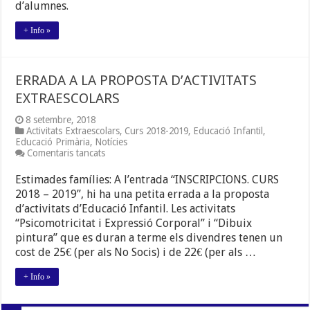
d’alumnes.
+ Info »
ERRADA A LA PROPOSTA D’ACTIVITATS
EXTRAESCOLARS
8 setembre, 2018
Activitats Extraescolars
,
Curs 2018-2019
,
Educació Infantil
,
Educació Primària
,
Notícies
a
Comentaris tancats
ERRADA
A
Estimades famílies: A l’entrada “INSCRIPCIONS. CURS
LA
2018 – 2019”, hi ha una petita errada a la proposta
PROPOSTA
d’activitats d’Educació Infantil. Les activitats
D’ACTIVITATS
EXTRAESCOLARS
“Psicomotricitat i Expressió Corporal” i “Dibuix
pintura” que es duran a terme els divendres tenen un
cost de 25€ (per als No Socis) i de 22€ (per als …
+ Info »