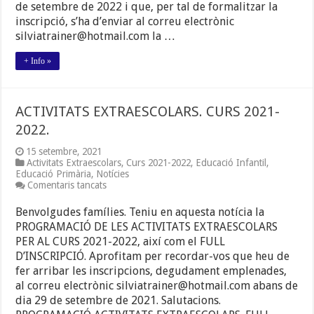
de setembre de 2022 i que, per tal de formalitzar la
inscripció, s’ha d’enviar al correu electrònic
silviatrainer@hotmail.com la …
+ Info »
ACTIVITATS EXTRAESCOLARS. CURS 2021-
2022.
15 setembre, 2021
Activitats Extraescolars
,
Curs 2021-2022
,
Educació Infantil
,
Educació Primària
,
Notícies
a
Comentaris tancats
ACTIVITATS
EXTRAESCOLARS.
Benvolgudes famílies. Teniu en aquesta notícia la
CURS
PROGRAMACIÓ DE LES ACTIVITATS EXTRAESCOLARS
2021-
PER AL CURS 2021-2022, així com el FULL
2022.
D’INSCRIPCIÓ. Aprofitam per recordar-vos que heu de
fer arribar les inscripcions, degudament emplenades,
al correu electrònic silviatrainer@hotmail.com abans de
dia 29 de setembre de 2021. Salutacions.