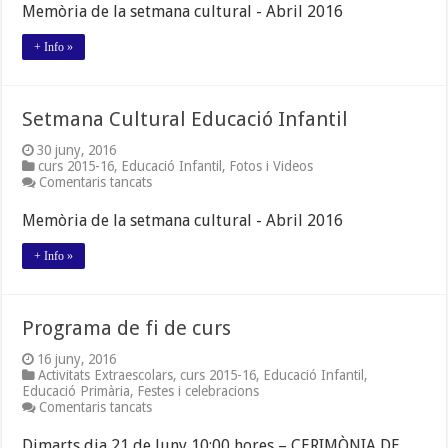
Cultural
Memòria de la setmana cultural - Abril 2016
Primària
+ Info »
Setmana Cultural Educació Infantil
30 juny, 2016
curs 2015-16
,
Educació Infantil
,
Fotos i Videos
a
Comentaris tancats
Setmana
Cultural
Memòria de la setmana cultural - Abril 2016
Educació
Infantil
+ Info »
Programa de fi de curs
16 juny, 2016
Activitats Extraescolars
,
curs 2015-16
,
Educació Infantil
,
Educació Primària
,
Festes i celebracions
a
Comentaris tancats
Programa
de
Dimarts dia 21 de Juny 10:00 hores – CERIMÒNIA DE