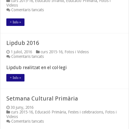
curs 2015-16
,
Educació Infantil
,
Educació Primària
,
Fotos i
Videos
a
Comentaris tancats
Fotos
Setmana
+ Info »
Cultural
Lipdub 2016
1 juliol, 2016
curs 2015-16
,
Fotos i Videos
a
Comentaris tancats
Lipdub
2016
Lipdub realitzat en el col·legi
+ Info »
Setmana Cultural Primària
30 juny, 2016
curs 2015-16
,
Educació Primària
,
Festes i celebracions
,
Fotos i
Videos
a
Comentaris tancats
Setmana