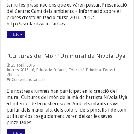
teniu les presentacions que es vàren passar. Presentació
curs
2016-
del Centre: Camí dels ambients + Informació sobre el
2017
procés d’escolarització curso 2016-2017:
http://escolaritzacio.caib.es
+ Info »
“Culturas del Mon” Un mural de Nívola Uyá
25 abril, 2016
curs 2015-16
,
Educació Infantil
,
Educació Primària
,
Fotos i
Videos
a
Comentaris tancats
“Culturas
del
Els nostres alumnes han participat en la creació del
Mon”
mural Cultures del món de la mà de l’artista Nívola Uyà
Un
a l’interior de la nostra escola. Amb els infants es va
mural
de
parlar dels materials, dels colors, dels pinzells i de com
Nívola
utilitzar-los i seguidament varen deixar les seves
Uyá
pinzellades i …
+ Info »