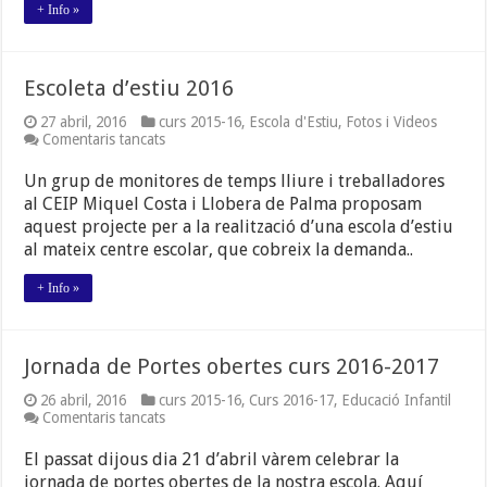
+ Info »
Escoleta d’estiu 2016
27 abril, 2016
curs 2015-16
,
Escola d'Estiu
,
Fotos i Videos
a
Comentaris tancats
Escoleta
d’estiu
Un grup de monitores de temps lliure i treballadores
2016
al CEIP Miquel Costa i Llobera de Palma proposam
aquest projecte per a la realització d’una escola d’estiu
al mateix centre escolar, que cobreix la demanda..
+ Info »
Jornada de Portes obertes curs 2016-2017
26 abril, 2016
curs 2015-16
,
Curs 2016-17
,
Educació Infantil
a
Comentaris tancats
Jornada
de
El passat dijous dia 21 d’abril vàrem celebrar la
Portes
jornada de portes obertes de la nostra escola. Aquí
obertes