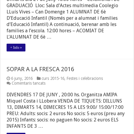
fi
GRADUACIÓ Lloc: Sala d’Actes multimedia Coolegio
de
LLuís Vives – Can Domenge 1 ALUMNAT DE 6è
curs
D’Educació Infantil (Només per a alumnat i families
d’Educació Infantil) A continuació, berenar amb les
families a l’escola. 12:00 hores – ACOMIAT DE
L’ALUMNAT DE 6è …
+ Info »
SOPAR A LA FRESCA 2016
6 juny, 2016
curs 2015-16
,
Festes i celebracions
a
Comentaris tancats
SOPAR
A
DIVENDRES 17 DE JUNY , 20:00 hs. Organitza AMIPA
LA
Miquel Costa i LLobera VENDA DE TIQUETS: DILLUNS
FRESCA
13, DIMARTS 14, DIMECRES 15 A LES 9:00/ 15:00/17:00
2016
PREU: Adults: socis: 2 euros No socis: 5 euros (preu any
2015) Infants: socis: no paguen No socis: 2 euros ELS
INFANTS DE 3 …