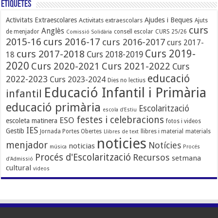
Etiquetes
Ajudes i Beques
Activitats Extraescolares
Activitats extraescolars
Ajuts
curs
Anglès
de menjador
consell escolar
CURS 25/26
Comissió Solidària
2015-16
curs 2016-17
curs 2016-2017
curs 2017-
Curs 2019-
curs 2017-2018
Curs 2018-2019
18
2020
Curs 2020-2021
Curs 2021-2022
Curs
educació
2022-2023
Curs 2023-2024
Dies no lectius
Educació Infantil i Primària
infantil
educació primària
Escolarització
escola d'Estiu
festes i celebracions
ESO
escoleta matinera
fotos i videos
IES
Gestib
Jornada Portes Obertes
llibres i material
materials
Llibres de text
noticies
menjador
Notícies
noticias
música
Procés
Procés d'Escolarització
Recursos
setmana
d'Admissió
cultural
videos