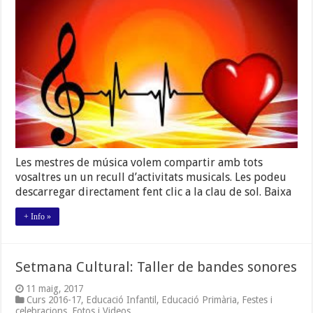
PER
A
EDUCACIÓ
PRIMÀRIA
Les mestres de música volem compartir amb tots
vosaltres un un recull d’activitats musicals. Les podeu
descarregar directament fent clic a la clau de sol. Baixa
+ Info »
Setmana Cultural: Taller de bandes sonores
11 maig, 2017
Curs 2016-17
,
Educació Infantil
,
Educació Primària
,
Festes i
celebracions
,
Fotos i Videos