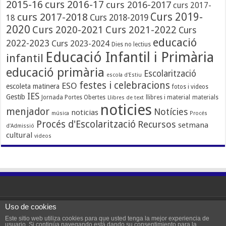
2015-16
curs 2016-17
curs 2016-2017
curs 2017-
Curs 2019-
curs 2017-2018
Curs 2018-2019
18
2020
Curs 2020-2021
Curs 2021-2022
Curs
educació
2022-2023
Curs 2023-2024
Dies no lectius
Educació Infantil i Primària
infantil
educació primària
Escolarització
escola d'Estiu
festes i celebracions
ESO
escoleta matinera
fotos i videos
IES
Gestib
Jornada Portes Obertes
llibres i material
materials
Llibres de text
noticies
menjador
Notícies
noticias
música
Procés
Procés d'Escolarització
Recursos
setmana
d'Admissió
cultural
videos
Uso de cookies
Powered by WordPress |
Zimoweb
Este sitio web utiliza cookies para que usted tenga la mejor experiencia de
usuario. Si continúa navegando está dando su consentimiento para la