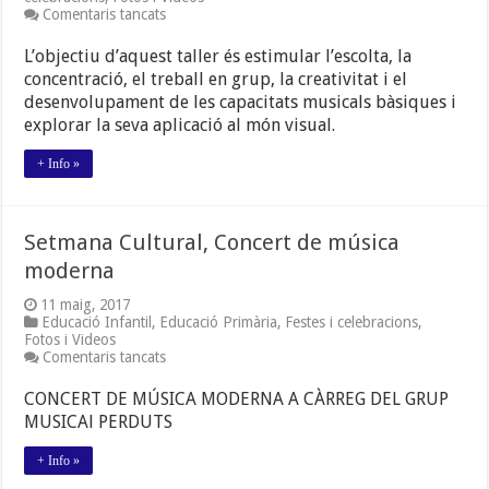
a
Comentaris tancats
Setmana
Cultural:
L’objectiu d’aquest taller és estimular l’escolta, la
Taller
concentració, el treball en grup, la creativitat i el
de
desenvolupament de les capacitats musicals bàsiques i
bandes
sonores
explorar la seva aplicació al món visual.
+ Info »
Setmana Cultural, Concert de música
moderna
11 maig, 2017
Educació Infantil
,
Educació Primària
,
Festes i celebracions
,
Fotos i Videos
a
Comentaris tancats
Setmana
Cultural,
CONCERT DE MÚSICA MODERNA A CÀRREG DEL GRUP
Concert
MUSICAl PERDUTS
de
música
moderna
+ Info »