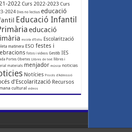
21-2022
Curs 2022-2023
Curs
educació
23-2024
Dies no lectius
Educació Infantil
fantil
Primària
educació
imària
Escolarització
escola d'Estiu
festes i
ESO
leta matinera
lebracions
IES
Gestib
fotos i videos
ada Portes Obertes
llibres i
Llibres de text
menjador
noticias
rial
materials
música
ticies
Notícies
Procés d'Admissió
océs d'Escolarització
Recursos
mana cultural
videos