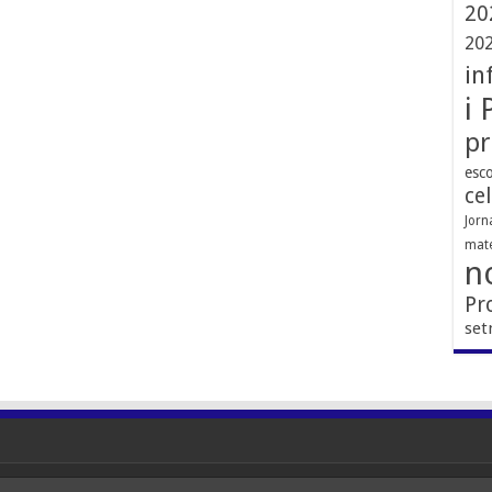
20
20
in
i 
pr
esco
ce
Jorn
mate
no
Pr
set