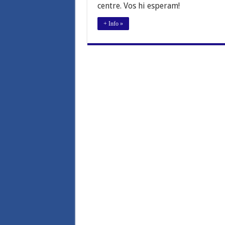
OBERTES
centre. Vos hi esperam!
+ Info »