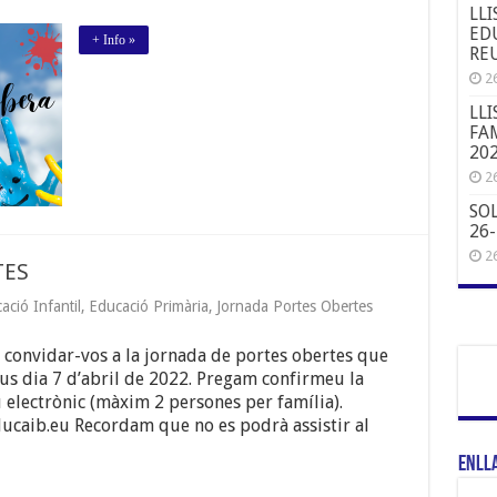
LLI
EDU
+ Info »
REU
26
LLI
FAM
20
26
SO
26
26
TES
ació Infantil
,
Educació Primària
,
Jornada Portes Obertes
convidar-vos a la jornada de portes obertes que
jous dia 7 d’abril de 2022. Pregam confirmeu la
u electrònic (màxim 2 persones per família).
caib.eu Recordam que no es podrà assistir al
Enll