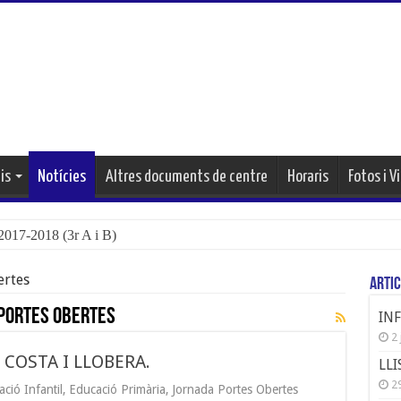
is
Notícies
Altres documents de centre
Horaris
Fotos i V
17-2018 (3r A i B)
ertes
Artic
Portes Obertes
IN
2 
COSTA I LLOBERA.
LLI
29
ció Infantil
,
Educació Primària
,
Jornada Portes Obertes