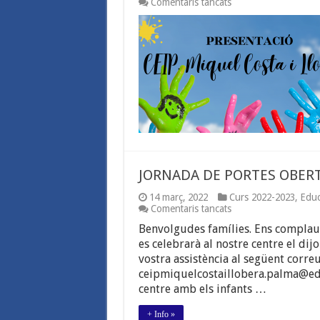
a
Comentaris tancats
PRESENTACIÓ
CEIP
MIQUEL
COSTA
I
LLOBERA.
JORNADA DE PORTES OBER
14 març, 2022
Curs 2022-2023
,
Educ
a
Comentaris tancats
JORNADA
Benvolgudes famílies. Ens complau 
DE
PORTES
es celebrarà al nostre centre el di
OBERTES
vostra assistència al següent corre
ceipmiquelcostaillobera.palma@edu
centre amb els infants …
+ Info »