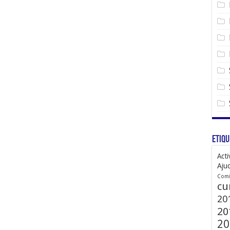
Etiqu
Acti
Aju
Comi
cu
20
20
20