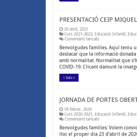
PRESENTACIÓ CEIP MIQUEL
20 abril, 2021
Curs 2021-2022
,
Educació Infantil
,
Educ
a
Comentaris tancats
PRESENTACIÓ
Benvolgudes famílies. Aquí teniu un
CEIP
MIQUEL
destacar que la informació donada 
COSTA
amb normalitat. Normalitat que s’ha
I
COVID-19. Clicant damunt la imatge
LLOBERA
+ Info »
JORNADA DE PORTES OBER
18 febrer, 2020
Curs 2020-2021
,
Educació Infantil
,
Educ
a
Comentaris tancats
JORNADA
Benvolgudes famílies: Volem convid
DE
PORTES
lloc el proper dia 23 d’abril de 202