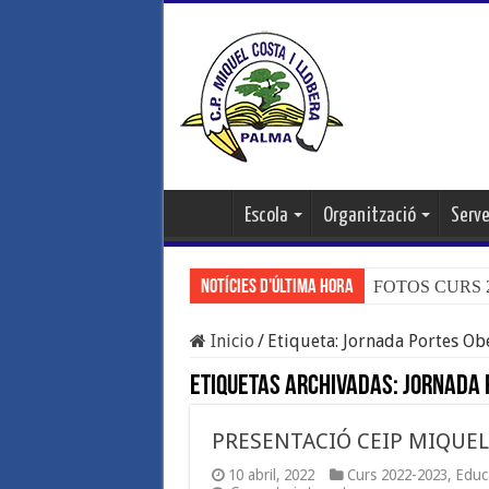
Escola
Organització
Serve
Notícies d'última hora
FOTOS CURS 20
Inicio
/
Etiqueta:
Jornada Portes Ob
Etiquetas Archivadas:
Jornada 
PRESENTACIÓ CEIP MIQUEL 
10 abril, 2022
Curs 2022-2023
,
Educa