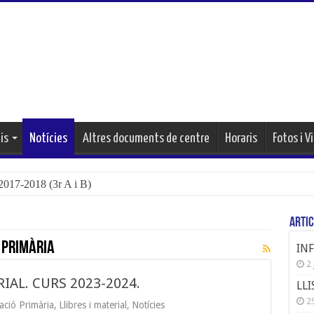
is
Notícies
Altres documents de centre
Horaris
Fotos i V
17-2018 (3r A i B)
Artic
 primària
IN
2 
RIAL. CURS 2023-2024.
LLI
29
ació Primària
,
Llibres i material
,
Notícies