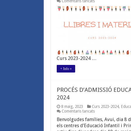
a
Comentaris tancats
LLISTAT
DE
LLIBRES
I
MATERIAL.
CURS
2023-
2024.
Curs 2023-2024 …
+ Info »
PROCÉS D’ADMISSIÓ EDUCAC
2024
8 maig, 2023
Curs 2023-2024
,
Educa
a
Comentaris tancats
PROCÉS
Benvolgudes famílies, Avui, dia 8 d
D’ADMISSIÓ
EDUCACIÓ
els centres d’Educació Infantil i Pr
INFANTIL