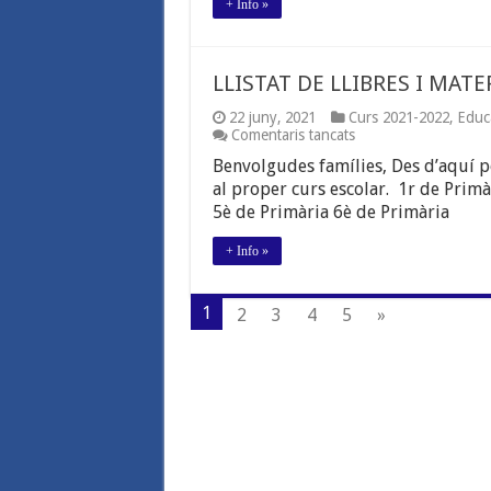
+ Info »
LLISTAT DE LLIBRES I MATE
22 juny, 2021
Curs 2021-2022
,
Educ
a
Comentaris tancats
LLISTAT
Benvolgudes famílies, Des d’aquí pod
DE
LLIBRES
al proper curs escolar. 1r de Primà
I
5è de Primària 6è de Primària
MATERIAL.
CURS
+ Info »
2021-
2022.
1
2
3
4
5
»