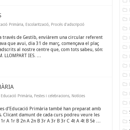
S
ació Primària
,
Escolarització
,
Procés d'adscripció
a través de Gestib, enviàrem una circular referent
icava que avui, dia 31 de març, començava el plaç
 adscrits al nostre centre que, com tots sabeu, són:
M. LLOMPART IES. …
MÀRIA
,
Educació Primària
,
Festes i celebracions
,
Notícies
ines d’Educació Primària també han preparat amb
s. Clicant damunt de cada curs podreu veure les
 1r A 1r B 2n A 2n B 3r A 3r B 3r C 4t A 4t B 5è …