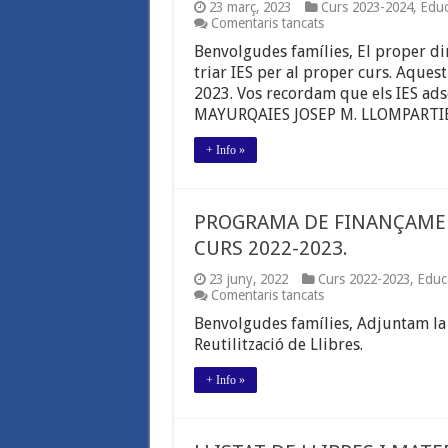
23 març, 2023
Curs 2023-2024
,
Educ
a
Comentaris tancats
PROCÉS
Benvolgudes famílies, El proper di
D’ADSCRIPCIÓ
A
triar IES per al proper curs. Aquest
IES.
2023. Vos recordam que els IES adsc
CURS
MAYURQAIES JOSEP M. LLOMPARTIE
2023-
2024
+ Info »
PROGRAMA DE FINANÇAMENT
CURS 2022-2023.
23 juny, 2022
Curs 2022-2023
,
Educ
a
Comentaris tancats
PROGRAMA
Benvolgudes famílies, Adjuntam la
DE
FINANÇAMENT
Reutilització de Llibres.
DE
LLIBRES
+ Info »
I
MATERIAL
DIDÀCTIC.
CURS