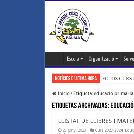
Escola
Organització
Serve
Notícies d'última hora
FOTOS CURS 20
Inicio
/
Etiqueta:
educació primària
Etiquetas Archivadas:
educació
LLISTAT DE LLIBRES I MATE
23 juny, 2023
Curs 2023-2024
,
Educ