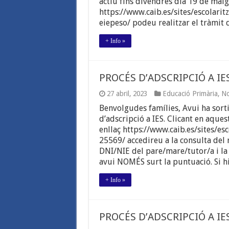
actiu fins divendres dia 19 de maig
I
https://www.caib.es/sites/escolarit
PRIMÀRIA.
eiepeso/ podeu realitzar el tràmit
CURS
2023-
2024
+ Info »
PROCÉS D’ADSCRIPCIÓ A I
27 abril, 2023
Educació Primària
,
No
Benvolgudes famílies, Avui ha sort
d’adscripció a IES. Clicant en aques
enllaç https://www.caib.es/sites/es
25569/ accedireu a la consulta del 
DNI/NIE del pare/mare/tutor/a i l
avui NOMÉS surt la puntuació. Si h
+ Info »
PROCÉS D’ADSCRIPCIÓ A IE