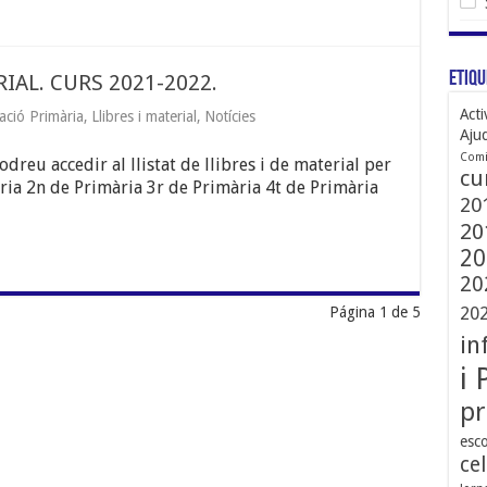
Etiqu
RIAL. CURS 2021-2022.
Acti
ació Primària
,
Llibres i material
,
Notícies
Aju
Comi
reu accedir al llistat de llibres i de material per
cu
ria 2n de Primària 3r de Primària 4t de Primària
20
20
20
20
20
Página 1 de 5
in
i 
pr
esco
ce