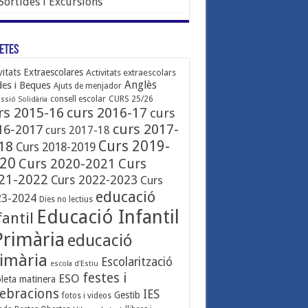
Sortides i Excursions
etes
vitats Extraescolares
Activitats extraescolars
Anglès
des i Beques
Ajuts de menjador
consell escolar
CURS 25/26
ssió Solidària
rs 2015-16
curs 2016-17
curs
curs 2017-
16-2017
curs 2017-18
Curs 2019-
18
Curs 2018-2019
20
Curs 2020-2021
Curs
21-2022
Curs 2022-2023
Curs
educació
23-2024
Dies no lectius
Educació Infantil
fantil
Primària
educació
imària
Escolarització
escola d'Estiu
festes i
ESO
leta matinera
lebracions
IES
Gestib
fotos i videos