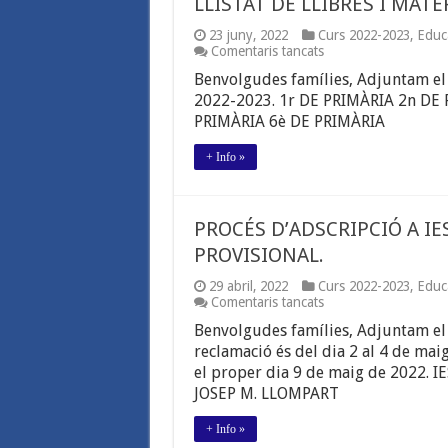
LLISTAT DE LLIBRES I MATE
2022-
2023.
23 juny, 2022
Curs 2022-2023
,
Educ
a
Comentaris tancats
LLISTAT
Benvolgudes famílies, Adjuntam el l
DE
LLIBRES
2022-2023. 1r DE PRIMÀRIA 2n DE 
I
PRIMÀRIA 6è DE PRIMÀRIA
MATERIAL.
CURS
+ Info »
2022-
2023
PROCÉS D’ADSCRIPCIÓ A IE
PROVISIONAL.
29 abril, 2022
Curs 2022-2023
,
Educ
a
Comentaris tancats
PROCÉS
Benvolgudes famílies, Adjuntam el l
D’ADSCRIPCIÓ
A
reclamació és del dia 2 al 4 de maig
IES.
el proper dia 9 de maig de 2022.
LLISTAT
JOSEP M. LLOMPART
DE
PUNTUACIÓ
PROVISIONAL.
+ Info »