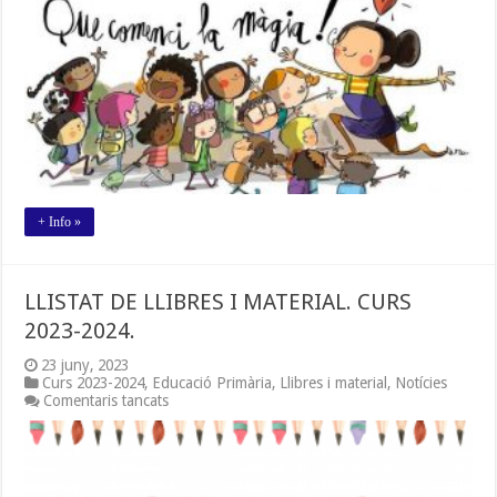
23/24
+ Info »
LLISTAT DE LLIBRES I MATERIAL. CURS
2023-2024.
23 juny, 2023
Curs 2023-2024
,
Educació Primària
,
Llibres i material
,
Notícies
a
Comentaris tancats
LLISTAT
DE
LLIBRES
I
MATERIAL.