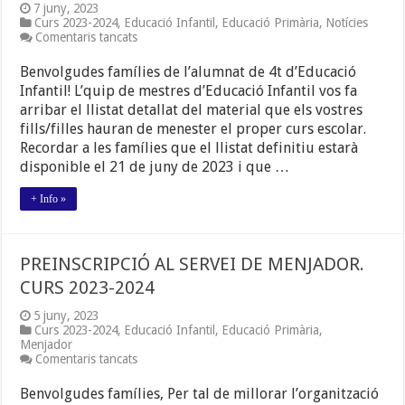
7 juny, 2023
Curs 2023-2024
,
Educació Infantil
,
Educació Primària
,
Notícies
a
Comentaris tancats
MATERIAL
PER
Benvolgudes famílies de l’alumnat de 4t d’Educació
A
Infantil! L’quip de mestres d’Educació Infantil vos fa
L’ALUMNAT
arribar el llistat detallat del material que els vostres
DE
3
fills/filles hauran de menester el proper curs escolar.
ANYS.
Recordar a les famílies que el llistat definitiu estarà
CURS
disponible el 21 de juny de 2023 i que …
2023-
2024.
+ Info »
PREINSCRIPCIÓ AL SERVEI DE MENJADOR.
CURS 2023-2024
5 juny, 2023
Curs 2023-2024
,
Educació Infantil
,
Educació Primària
,
Menjador
a
Comentaris tancats
PREINSCRIPCIÓ
AL
Benvolgudes famílies, Per tal de millorar l’organització
SERVEI