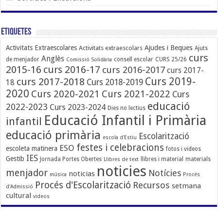
Etiquetes
Ajudes i Beques
Activitats Extraescolares
Activitats extraescolars
Ajuts
curs
Anglès
de menjador
consell escolar
CURS 25/26
Comissió Solidària
2015-16
curs 2016-17
curs 2016-2017
curs 2017-
Curs 2019-
curs 2017-2018
Curs 2018-2019
18
2020
Curs 2020-2021
Curs 2021-2022
Curs
educació
2022-2023
Curs 2023-2024
Dies no lectius
Educació Infantil i Primària
infantil
educació primària
Escolarització
escola d'Estiu
festes i celebracions
ESO
escoleta matinera
fotos i videos
IES
Gestib
Jornada Portes Obertes
llibres i material
materials
Llibres de text
noticies
menjador
Notícies
noticias
música
Procés
Procés d'Escolarització
Recursos
setmana
d'Admissió
cultural
videos