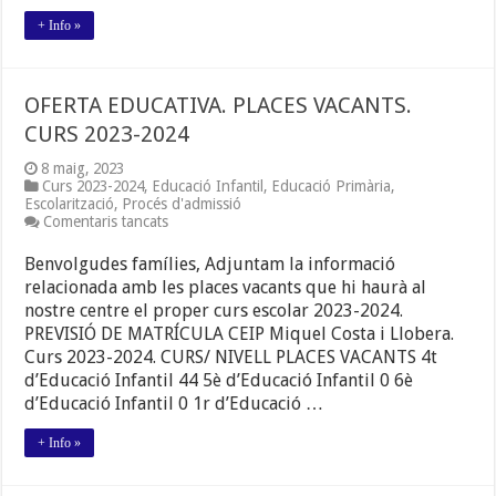
+ Info »
OFERTA EDUCATIVA. PLACES VACANTS.
CURS 2023-2024
8 maig, 2023
Curs 2023-2024
,
Educació Infantil
,
Educació Primària
,
Escolarització
,
Procés d'admissió
a
Comentaris tancats
OFERTA
EDUCATIVA.
Benvolgudes famílies, Adjuntam la informació
PLACES
relacionada amb les places vacants que hi haurà al
VACANTS.
nostre centre el proper curs escolar 2023-2024.
CURS
2023-
PREVISIÓ DE MATRÍCULA CEIP Miquel Costa i Llobera.
2024
Curs 2023-2024. CURS/ NIVELL PLACES VACANTS 4t
d’Educació Infantil 44 5è d’Educació Infantil 0 6è
d’Educació Infantil 0 1r d’Educació …
+ Info »