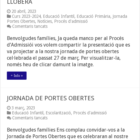
LLOBERA
20 abril, 2023
Curs 2023-2024
,
Educació Infantil
,
Educació Primària
,
Jornada
Portes Obertes
,
Notícies
,
Procés d'admissió
a
Comentaris tancats
PRESENTACIÓ
CEIP
Benvolgudes famílies, Ja queda manco per al Procés
MIQUEL
d’Admissiói vos volem compartir la presentació que es
COSTA
va projectar a la nostra jornada de portes obertes
I
LLOBERA
cel·lebrada el passat 27 de març. Per visualitzar-la,
només heu de clicar damunt la imatge.
+ Info »
JORNADA DE PORTES OBERTES
3 març, 2023
Educació Infantil
,
Escolarització
,
Procés d'admissió
a
Comentaris tancats
JORNADA
DE
Benvolgudes famílies Ens complau convidar-vos a la
PORTES
Jornada de Portes Obertes que es celebraran al nostre
OBERTES