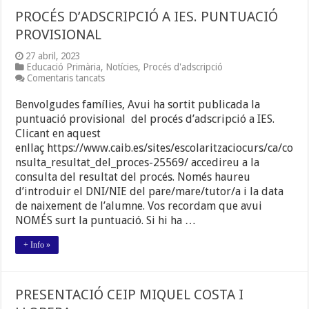
PROCÉS D’ADSCRIPCIÓ A IES. PUNTUACIÓ
PROVISIONAL
27 abril, 2023
Educació Primària
,
Notícies
,
Procés d'adscripció
a
Comentaris tancats
PROCÉS
D’ADSCRIPCIÓ
Benvolgudes famílies, Avui ha sortit publicada la
A
puntuació provisional del procés d’adscripció a IES.
IES.
Clicant en aquest
PUNTUACIÓ
PROVISIONAL
enllaç https://www.caib.es/sites/escolaritzaciocurs/ca/co
nsulta_resultat_del_proces-25569/ accedireu a la
consulta del resultat del procés. Només haureu
d’introduir el DNI/NIE del pare/mare/tutor/a i la data
de naixement de l’alumne. Vos recordam que avui
NOMÉS surt la puntuació. Si hi ha …
+ Info »
PRESENTACIÓ CEIP MIQUEL COSTA I