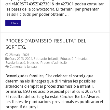
ctrl=MCRST7405ZI427301&id=427301 podeu consultar
les bases de la convocatòria. El termini per presentar
les sol·licituds per poder obtenir …
+ Info »
PROCÉS D’ADMISSIÓ. RESULTAT DEL
SORTEIG.
25 maig, 2023
Curs 2023-2024
,
Educació Infantil
,
Educació Primària
,
Escolarització
,
Notícies
,
Procés d'admissió
a
Comentaris tancats
PROCÉS
D’ADMISSIÓ.
Benvolgudes famílies, S’ha celebrat el sorteig que
RESULTAT
determina els llinatges que dirimiran les possibles
DEL
situacions d’empat al procés d’admissió a infantil,
SORTEIG.
primària, ESO i educació especial per al curs 2023/24.
El resultat del sorteig ha estat Sánchez-Barba Álvarez.
Les llistes de puntuacions provisionals es publicaran el
proper 6 de juny i …