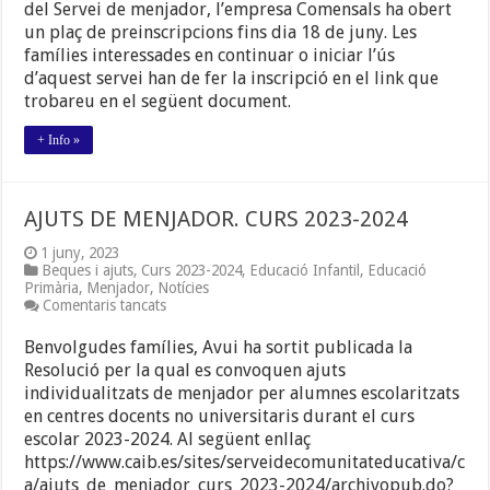
del Servei de menjador, l’empresa Comensals ha obert
DE
un plaç de preinscripcions fins dia 18 de juny. Les
MENJADOR.
CURS
famílies interessades en continuar o iniciar l’ús
2023-
d’aquest servei han de fer la inscripció en el link que
2024
trobareu en el següent document.
+ Info »
AJUTS DE MENJADOR. CURS 2023-2024
1 juny, 2023
Beques i ajuts
,
Curs 2023-2024
,
Educació Infantil
,
Educació
Primària
,
Menjador
,
Notícies
a
Comentaris tancats
AJUTS
DE
Benvolgudes famílies, Avui ha sortit publicada la
MENJADOR.
Resolució per la qual es convoquen ajuts
CURS
individualitzats de menjador per alumnes escolaritzats
2023-
2024
en centres docents no universitaris durant el curs
escolar 2023-2024. Al següent enllaç
https://www.caib.es/sites/serveidecomunitateducativa/c
a/ajuts_de_menjador_curs_2023-2024/archivopub.do?