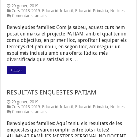
29 gener, 2019
Curs 2018-2019
,
Educació Infantil
,
Educació Primària
,
Notícies
a
Comentaris tancats
PROJECTE
PATIAM
Benvolgudes famílies: Com ja sabeu, aquest curs hem
posat en marxa el projecte PATIAM, amb el qual tenim
com a objectius, en primer lloc, aprofitar i equipar els
terrenys del pati nou i, en segon lloc, aconseguir un
espai més inclusiu amb una oferta lúdica més
diversificada que satisfaci els …
+ Info »
RESULTATS ENQUESTES PATIAM
29 gener, 2019
Curs 2018-2019
,
Educació Infantil
,
Educació Primària
,
Notícies
a
Comentaris tancats
RESULTATS
ENQUESTES
Benvolgudes famílies: Aquí teniu els resultats de les
PATIAM
enquestes que vàrem omplir entre tots i totes!
ALUMNAT FAMÍLIES MESTRES PERSONAL NO DOCENT