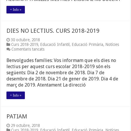
+ Info »
DIES NO LECTIUS. CURS 2018-2019
30 octubre, 2018
Curs 2018-2019
,
Educació Infantil
,
Educació Primària
,
Notícies
a
Comentaris tancats
DIES
NO
Benvolgudes famílies: Vos informam que els dies no
LECTIUS.
lectius per aquest curs escolar 2018-2019 són els
CURS
següents: Dia 2 de novembre de 2018. Dia 7 de
2018-
2019
desembre de 2018. Dia 21 de gener de 2019. Dia 4 de
març de 2019. Atentament La direcció
+ Info »
PATIAM
29 octubre, 2018
Curs 2018-2019
,
Educació Infantil
,
Educació Primària
,
Notícies