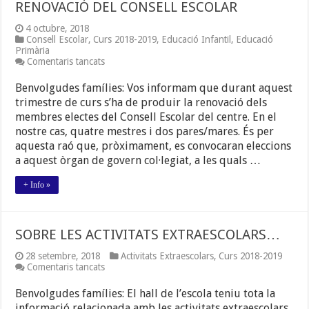
RENOVACIÓ DEL CONSELL ESCOLAR
4 octubre, 2018
Consell Escolar
,
Curs 2018-2019
,
Educació Infantil
,
Educació
Primària
a
Comentaris tancats
RENOVACIÓ
DEL
Benvolgudes famílies: Vos informam que durant aquest
CONSELL
trimestre de curs s’ha de produir la renovació dels
ESCOLAR
membres electes del Consell Escolar del centre. En el
nostre cas, quatre mestres i dos pares/mares. És per
aquesta raó que, pròximament, es convocaran eleccions
a aquest òrgan de govern col·legiat, a les quals …
+ Info »
SOBRE LES ACTIVITATS EXTRAESCOLARS…
28 setembre, 2018
Activitats Extraescolars
,
Curs 2018-2019
a
Comentaris tancats
SOBRE
LES
Benvolgudes famílies: El hall de l’escola teniu tota la
ACTIVITATS
informació relacionada amb les activitats extraescolars.