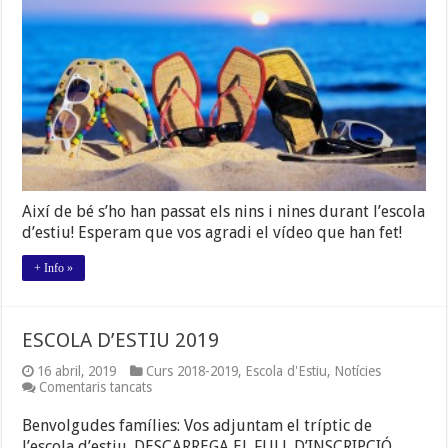
2019
Així de bé s’ho han passat els nins i nines durant l’escola
d’estiu! Esperam que vos agradi el vídeo que han fet!
+ Info »
ESCOLA D’ESTIU 2019
16 abril, 2019
Curs 2018-2019
,
Escola d'Estiu
,
Notícies
a
Comentaris tancats
ESCOLA
D’ESTIU
Benvolgudes famílies: Vos adjuntam el tríptic de
2019
l’escola d’estiu. DESCARREGA EL FULL D’INSCRIPCIÓ.