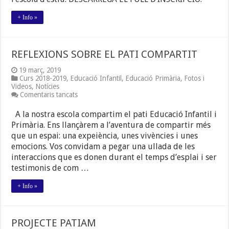
+ Info »
REFLEXIONS SOBRE EL PATI COMPARTIT
19 març, 2019
Curs 2018-2019
,
Educació Infantil
,
Educació Primària
,
Fotos i
Videos
,
Notícies
a
Comentaris tancats
REFLEXIONS
SOBRE
A la nostra escola compartim el pati Educació Infantil i
EL
Primària. Ens llançàrem a l’aventura de compartir més
PATI
que un espai: una expeiència, unes vivències i unes
COMPARTIT
emocions. Vos convidam a pegar una ullada de les
interaccions que es donen durant el temps d’esplai i ser
testimonis de com …
+ Info »
PROJECTE PATIAM