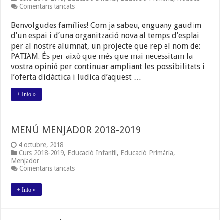
a
Comentaris tancats
PATIAM
Benvolgudes famílies! Com ja sabeu, enguany gaudim
d’un espai i d’una organització nova al temps d’esplai
per al nostre alumnat, un projecte que rep el nom de:
PATIAM. És per això que més que mai necessitam la
vostra opinió per continuar ampliant les possibilitats i
l’oferta didàctica i lúdica d’aquest …
+ Info »
MENÚ MENJADOR 2018-2019
4 octubre, 2018
Curs 2018-2019
,
Educació Infantil
,
Educació Primària
,
Menjador
a
Comentaris tancats
MENÚ
MENJADOR
+ Info »
2018-
2019