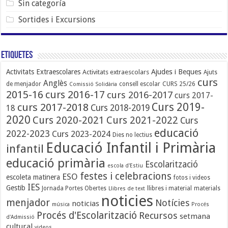
Sin categoría
Sortides i Excursions
Etiquetes
Ajudes i Beques
Activitats Extraescolares
Activitats extraescolars
Ajuts
curs
Anglès
de menjador
consell escolar
CURS 25/26
Comissió Solidària
2015-16
curs 2016-17
curs 2016-2017
curs 2017-
Curs 2019-
curs 2017-2018
Curs 2018-2019
18
2020
Curs 2020-2021
Curs 2021-2022
Curs
educació
2022-2023
Curs 2023-2024
Dies no lectius
Educació Infantil i Primària
infantil
educació primària
Escolarització
escola d'Estiu
festes i celebracions
ESO
escoleta matinera
fotos i videos
IES
Gestib
Jornada Portes Obertes
llibres i material
materials
Llibres de text
noticies
menjador
Notícies
noticias
música
Procés
Procés d'Escolarització
Recursos
setmana
d'Admissió
cultural
videos