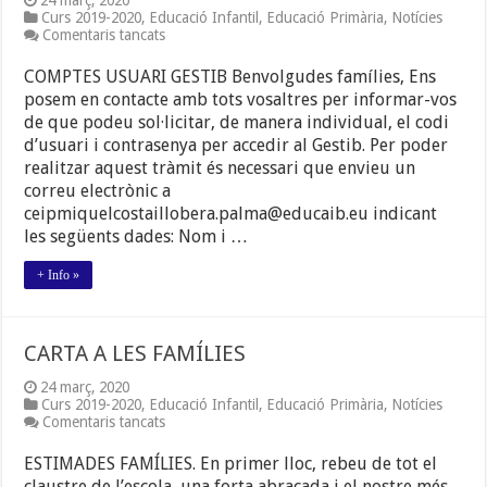
24 març, 2020
Curs 2019-2020
,
Educació Infantil
,
Educació Primària
,
Notícies
a
Comentaris tancats
INFORMACIÓ
FAMÍLIES
COMPTES USUARI GESTIB Benvolgudes famílies, Ens
posem en contacte amb tots vosaltres per informar-vos
de que podeu sol·licitar, de manera individual, el codi
d’usuari i contrasenya per accedir al Gestib. Per poder
realitzar aquest tràmit és necessari que envieu un
correu electrònic a
ceipmiquelcostaillobera.palma@educaib.eu indicant
les següents dades: Nom i …
+ Info »
CARTA A LES FAMÍLIES
24 març, 2020
Curs 2019-2020
,
Educació Infantil
,
Educació Primària
,
Notícies
a
Comentaris tancats
CARTA
A
ESTIMADES FAMÍLIES. En primer lloc, rebeu de tot el
LES
claustre de l’escola, una forta abraçada i el nostre més