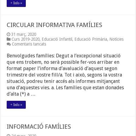
+ Info »
CIRCULAR INFORMATIVA FAMÍLIES
31 març, 2020
Curs 2019-2020
,
Educació Infantil
,
Educació Primària
,
Notícies
a
Comentaris tancats
CIRCULAR
INFORMATIVA
Benvolgudes famílies: Degut a l’excepcional situació
FAMÍLIES
que ens trobem, no serà possible fer-vos arribar en
format paper l’informa d’avaluació d’aquest segon
trimestre del vostre fill/a. Tot i això, segons la vostra
situació, podreu tenir accés als informes mitjançant
una d’aquestes vies. a. Les famílies que estan donades
d’alta (*) a …
+ Info »
INFORMACIÓ FAMÍLIES