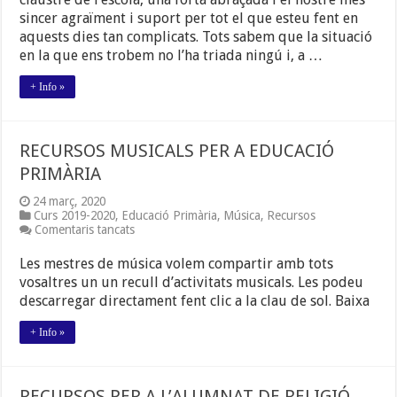
FAMÍLIES
sincer agraïment i suport per tot el que esteu fent en
aquests dies tan complicats. Tots sabem que la situació
en la que ens trobem no l’ha triada ningú i, a …
+ Info »
RECURSOS MUSICALS PER A EDUCACIÓ
PRIMÀRIA
24 març, 2020
Curs 2019-2020
,
Educació Primària
,
Música
,
Recursos
a
Comentaris tancats
RECURSOS
MUSICALS
Les mestres de música volem compartir amb tots
PER
vosaltres un un recull d’activitats musicals. Les podeu
A
descarregar directament fent clic a la clau de sol. Baixa
EDUCACIÓ
PRIMÀRIA
+ Info »
RECURSOS PER A L’ALUMNAT DE RELIGIÓ