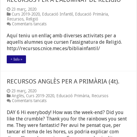
23 març, 2020
Curs 2019-2020
,
Educació Infantil
,
Educació Primària
,
Recursos
,
Religió
a
Comentaris tancats
RECURSOS
PER
Aquí teniu un enllaç amb diverses activitats per a
A
aquells alumnes que cursen l’assignatura de Religió.
L’ALUMNAT
http://recursos.cnice.mec.es/bibliainfantil/
DE
RELIGIÓ
+ Info »
RECURSOS ANGLÈS PER A PRIMÀRIA (4t).
23 març, 2020
Anglès
,
Curs 2019-2020
,
Educació Primària
,
Recursos
a
Comentaris tancats
RECURSOS
ANGLÈS
DAY 6 Hi everybody! How was the week-end? Did you
PER
like the crumble? Thank you for the rainbows you sent
A
me. They were fantastic! Per avui he pensat que, per
PRIMÀRIA
(4t).
tancar el tema de les hores, us podria explicar com