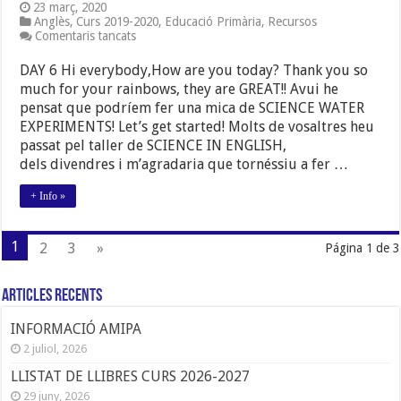
23 març, 2020
Anglès
,
Curs 2019-2020
,
Educació Primària
,
Recursos
a
Comentaris tancats
RECURSOS
ANGLÈS
DAY 6 Hi everybody,How are you today? Thank you so
PER
much for your rainbows, they are GREAT!! Avui he
A
pensat que podríem fer una mica de SCIENCE WATER
PRIMÀRIA
(1r
EXPERIMENTS! Let’s get started! Molts de vosaltres heu
i
passat pel taller de SCIENCE IN ENGLISH,
2n)
dels divendres i m’agradaria que tornéssiu a fer …
+ Info »
1
2
3
»
Página 1 de 3
Articles Recents
INFORMACIÓ AMIPA
2 juliol, 2026
LLISTAT DE LLIBRES CURS 2026-2027
29 juny, 2026