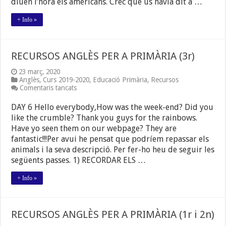
diuen l’hora els americans. Crec que us havia dit a …
+ Info »
RECURSOS ANGLÈS PER A PRIMÀRIA (3r)
23 març, 2020
Anglès
,
Curs 2019-2020
,
Educació Primària
,
Recursos
a
Comentaris tancats
RECURSOS
ANGLÈS
DAY 6 Hello everybody,How was the week-end? Did you
PER
like the crumble? Thank you guys for the rainbows.
A
Have yo seen them on our webpage? They are
PRIMÀRIA
(3r)
fantastic!!!Per avui he pensat que podríem repassar els
animals i la seva descripció. Per fer-ho heu de seguir les
següents passes. 1) RECORDAR ELS …
+ Info »
RECURSOS ANGLÈS PER A PRIMÀRIA (1r i 2n)