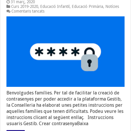
31 març, 2020
Curs 2019-2020
,
Educació Infantil
,
Educació Primària
,
Notícies
a
Comentaris tancats
INSTRUCCIONS
PER
FER
EL
CANVI
DE
CONTRASENYA
A
GESTIB
Benvolgudes famílies. Per tal de facilitar la creació de
contrasenyes per poder accedir a la plataforma Gestib,
la Conselleria ha elaborat unes petites instruccions per
aquelles famílies que tenen dificultats. Podeu veure les
instruccions clicant al següent enllaç. Instruccions
usuaris Gestib. Crear contrasenyaBaixa