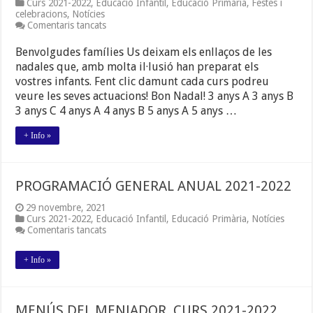
Curs 2021-2022
,
Educació Infantil
,
Educació Primària
,
Festes i
celebracions
,
Notícies
a
Comentaris tancats
NADALES
D’EDUCACIÓ
Benvolgudes famílies Us deixam els enllaços de les
INFANTIL
nadales que, amb molta il·lusió han preparat els
vostres infants. Fent clic damunt cada curs podreu
veure les seves actuacions! Bon Nadal! 3 anys A 3 anys B
3 anys C 4 anys A 4 anys B 5 anys A 5 anys …
+ Info »
PROGRAMACIÓ GENERAL ANUAL 2021-2022
29 novembre, 2021
Curs 2021-2022
,
Educació Infantil
,
Educació Primària
,
Notícies
a
Comentaris tancats
PROGRAMACIÓ
GENERAL
+ Info »
ANUAL
2021-
2022
MENÚS DEL MENJADOR. CURS 2021-2022