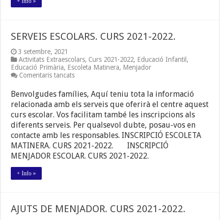
+ Info »
SERVEIS ESCOLARS. CURS 2021-2022.
3 setembre, 2021
Activitats Extraescolars
,
Curs 2021-2022
,
Educació Infantil
,
Educació Primària
,
Escoleta Matinera
,
Menjador
a
Comentaris tancats
SERVEIS
ESCOLARS.
Benvolgudes famílies, Aquí teniu tota la informació
CURS
relacionada amb els serveis que oferirà el centre aquest
2021-
curs escolar. Vos facilitam també les inscripcions als
2022.
diferents serveis. Per qualsevol dubte, posau-vos en
contacte amb les responsables. INSCRIPCIÓ ESCOLETA
MATINERA. CURS 2021-2022. INSCRIPCIÓ
MENJADOR ESCOLAR. CURS 2021-2022.
+ Info »
AJUTS DE MENJADOR. CURS 2021-2022.