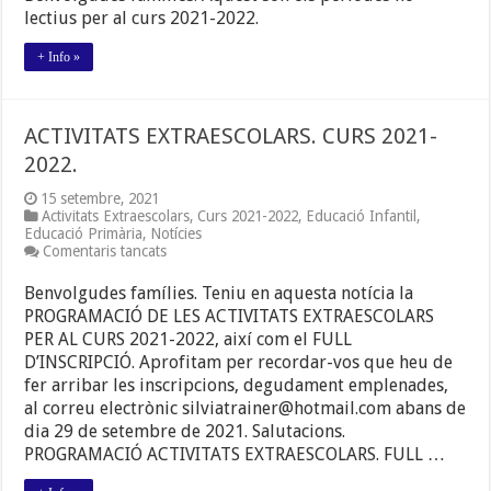
LECTIUS.
lectius per al curs 2021-2022.
CURS
2021-
2022
+ Info »
ACTIVITATS EXTRAESCOLARS. CURS 2021-
2022.
15 setembre, 2021
Activitats Extraescolars
,
Curs 2021-2022
,
Educació Infantil
,
Educació Primària
,
Notícies
a
Comentaris tancats
ACTIVITATS
EXTRAESCOLARS.
Benvolgudes famílies. Teniu en aquesta notícia la
CURS
PROGRAMACIÓ DE LES ACTIVITATS EXTRAESCOLARS
2021-
PER AL CURS 2021-2022, així com el FULL
2022.
D’INSCRIPCIÓ. Aprofitam per recordar-vos que heu de
fer arribar les inscripcions, degudament emplenades,
al correu electrònic silviatrainer@hotmail.com abans de
dia 29 de setembre de 2021. Salutacions.
PROGRAMACIÓ ACTIVITATS EXTRAESCOLARS. FULL …