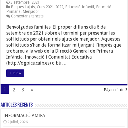
3 setembre, 2021
Beques i ajuts
,
Curs 2021-2022
,
Educació Infantil
,
Educació
Primària
,
Menjador
a
Comentaris tancats
AJUTS
DE
Benvolgudes famílies. El proper dilluns dia 6 de
MENJADOR.
setembre de 2021 s’obre el termini per presentar les
CURS
sol·licituds per obtenir els ajuts de menjador. Aquestes
2021-
2022.
sol·licituds s’han de formalitzar mitjançant l’imprès que
trobareu a la web de la Direcció General de Primera
Infància, Innovació i Comunitat Educativa
(http://dgpice.caib.es) o bé …
+ Info »
1
2
3
»
Página 1 de 3
Articles Recents
INFORMACIÓ AMIPA
2 juliol, 2026