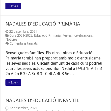
DE
GESTIB?
+ Info »
NADALES D’EDUCACIÓ PRIMÀRIA
22 desembre, 2021
Curs 2021-2022
,
Educació Primària
,
Festes i celebracions
,
Notícies
a
Comentaris tancats
NADALES
D’EDUCACIÓ
Benvolgudes famílies, Els nins i nines d’Educació
PRIMÀRIA
Primària també han preparat amb molt d’entusiasme
les seves nadales. Clicant damunt de cada curs podreu
veure les seves actuacions. Bon Nadal a t@ts! 1r A 1r B
2n A 2n B 3r A 3r B 3r C 4t A 4t B 5è …
+ Info »
NADALES D’EDUCACIÓ INFANTIL
22 desembre, 2021