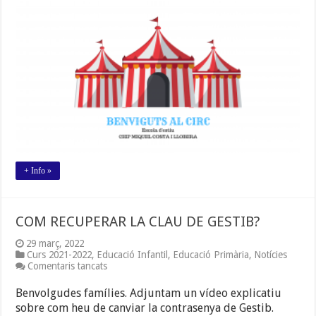
D’ESTIU
2022.
BENVINGUTS
AL
CIRC!
+ Info »
COM RECUPERAR LA CLAU DE GESTIB?
29 març, 2022
Curs 2021-2022
,
Educació Infantil
,
Educació Primària
,
Notícies
a
Comentaris tancats
COM
RECUPERAR
Benvolgudes famílies. Adjuntam un vídeo explicatiu
LA
sobre com heu de canviar la contrasenya de Gestib.
CLAU