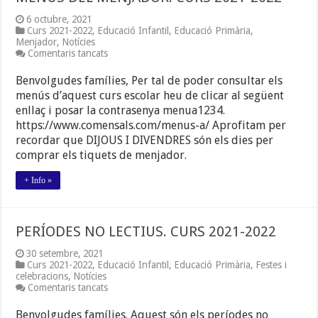
6 octubre, 2021
Curs 2021-2022
,
Educació Infantil
,
Educació Primària
,
Menjador
,
Notícies
a
Comentaris tancats
MENÚS
DEL
Benvolgudes famílies, Per tal de poder consultar els
MENJADOR.
menús d’aquest curs escolar heu de clicar al següent
CURS
enllaç i posar la contrasenya menua1234.
2021-
2022
https://www.comensals.com/menus-a/ Aprofitam per
recordar que DIJOUS I DIVENDRES són els dies per
comprar els tiquets de menjador.
+ Info »
PERÍODES NO LECTIUS. CURS 2021-2022
30 setembre, 2021
Curs 2021-2022
,
Educació Infantil
,
Educació Primària
,
Festes i
celebracions
,
Notícies
a
Comentaris tancats
PERÍODES
NO
Benvolgudes famílies. Aquest són els períodes no