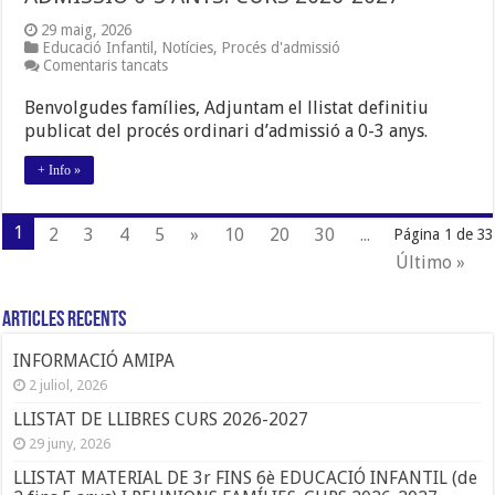
29 maig, 2026
Educació Infantil
,
Notícies
,
Procés d'admissió
a
Comentaris tancats
LLISTAT
DEFINITIU
Benvolgudes famílies, Adjuntam el llistat definitiu
PROCÉS
publicat del procés ordinari d’admissió a 0-3 anys.
ORDINARI
ADMISSIÓ
0-
+ Info »
3
ANYS.
CURS
1
2
3
4
5
»
10
20
30
...
Página 1 de 33
2026-
2027
Último »
Articles Recents
INFORMACIÓ AMIPA
2 juliol, 2026
LLISTAT DE LLIBRES CURS 2026-2027
29 juny, 2026
LLISTAT MATERIAL DE 3r FINS 6è EDUCACIÓ INFANTIL (de