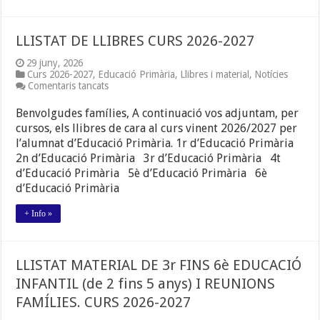
LLISTAT DE LLIBRES CURS 2026-2027
29 juny, 2026
Curs 2026-2027
,
Educació Primària
,
Llibres i material
,
Notícies
a
Comentaris tancats
LLISTAT
DE
Benvolgudes famílies, A continuació vos adjuntam, per
LLIBRES
cursos, els llibres de cara al curs vinent 2026/2027 per
CURS
l’alumnat d’Educació Primària. 1r d’Educació Primària
2026-
2027
2n d’Educació Primària 3r d’Educació Primària 4t
d’Educació Primària 5è d’Educació Primària 6è
d’Educació Primària
+ Info »
LLISTAT MATERIAL DE 3r FINS 6è EDUCACIÓ
INFANTIL (de 2 fins 5 anys) I REUNIONS
FAMÍLIES. CURS 2026-2027