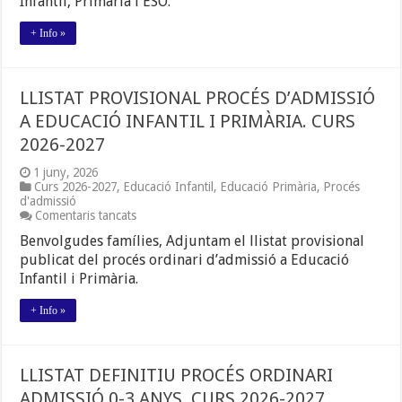
Infantil, Primària i ESO.
A
EDUCACIÓ
+ Info »
INFANTIL,
PRIMÀRIA
I
ESO.
LLISTAT PROVISIONAL PROCÉS D’ADMISSIÓ
CURS
2026-
A EDUCACIÓ INFANTIL I PRIMÀRIA. CURS
2027
2026-2027
1 juny, 2026
Curs 2026-2027
,
Educació Infantil
,
Educació Primària
,
Procés
d'admissió
a
Comentaris tancats
LLISTAT
Benvolgudes famílies, Adjuntam el llistat provisional
PROVISIONAL
PROCÉS
publicat del procés ordinari d’admissió a Educació
D’ADMISSIÓ
Infantil i Primària.
A
EDUCACIÓ
+ Info »
INFANTIL
I
PRIMÀRIA.
CURS
LLISTAT DEFINITIU PROCÉS ORDINARI
2026-
2027
ADMISSIÓ 0-3 ANYS. CURS 2026-2027