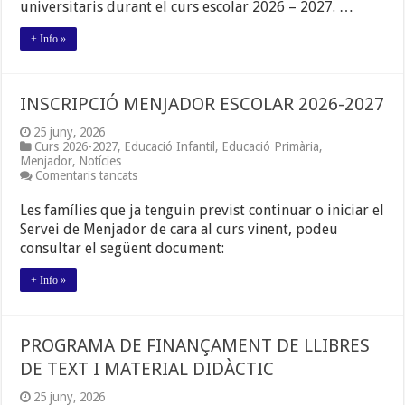
universitaris durant el curs escolar 2026 – 2027. …
+ Info »
INSCRIPCIÓ MENJADOR ESCOLAR 2026-2027
25 juny, 2026
Curs 2026-2027
,
Educació Infantil
,
Educació Primària
,
Menjador
,
Notícies
a
Comentaris tancats
INSCRIPCIÓ
MENJADOR
Les famílies que ja tenguin previst continuar o iniciar el
ESCOLAR
Servei de Menjador de cara al curs vinent, podeu
2026-
consultar el següent document:
2027
+ Info »
PROGRAMA DE FINANÇAMENT DE LLIBRES
DE TEXT I MATERIAL DIDÀCTIC
25 juny, 2026