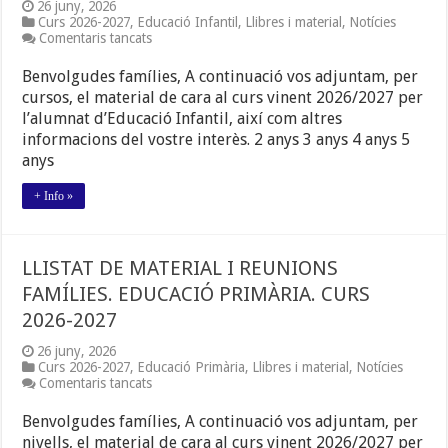
26 juny, 2026
Curs 2026-2027
,
Educació Infantil
,
Llibres i material
,
Notícies
a
Comentaris tancats
LLISTAT
MATERIAL
Benvolgudes famílies, A continuació vos adjuntam, per
DE
cursos, el material de cara al curs vinent 2026/2027 per
3r
l’alumnat d’Educació Infantil, així com altres
FINS
6è
informacions del vostre interès. 2 anys 3 anys 4 anys 5
EDUCACIÓ
anys
INFANTIL
(de
+ Info »
2
fins
5
anys)
I
LLISTAT DE MATERIAL I REUNIONS
REUNIONS
FAMÍLIES. EDUCACIÓ PRIMÀRIA. CURS
FAMÍLIES.
CURS
2026-2027
2026-
2027
26 juny, 2026
Curs 2026-2027
,
Educació Primària
,
Llibres i material
,
Notícies
a
Comentaris tancats
LLISTAT
DE
Benvolgudes famílies, A continuació vos adjuntam, per
MATERIAL
nivells, el material de cara al curs vinent 2026/2027 per
I