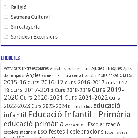
Religió
Setmana Cultural
Sin categoría
Sortides i Excursions
Etiquetes
Ajudes i Beques
Activitats Extraescolares
Activitats extraescolars
Ajuts
curs
Anglès
de menjador
consell escolar
CURS 25/26
Comissió Solidària
2015-16
curs 2016-17
curs 2016-2017
curs 2017-
Curs 2019-
curs 2017-2018
Curs 2018-2019
18
2020
Curs 2020-2021
Curs 2021-2022
Curs
educació
2022-2023
Curs 2023-2024
Dies no lectius
Educació Infantil i Primària
infantil
educació primària
Escolarització
escola d'Estiu
festes i celebracions
ESO
escoleta matinera
fotos i videos