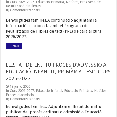
Curs 2026-2027
,
Educació Primària
,
Notícies
,
Programa de
Reutilització de Llibres
a
Comentaris tancats
PROGRAMA
DE
Benvolgudes famílies,A continuació adjuntam la
FINANÇAMENT
informació relacionada amb el Programa de
DE
Reutilització de llibres de text (PRL) de cara al curs
LLIBRES
DE
2026/2027.
TEXT
I
+ Info »
MATERIAL
DIDÀCTIC
LLISTAT DEFINITIU PROCÉS D’ADMISSIÓ A
EDUCACIÓ INFANTIL, PRIMÀRIA I ESO. CURS
2026-2027
19 juny, 2026
Curs 2026-2027
,
Educació Infantil
,
Educació Primària
,
Notícies
,
Procés d'admissió
a
Comentaris tancats
LLISTAT
Benvolgudes famílies, Adjuntam el llistat definitiu
DEFINITIU
PROCÉS
publicat del procés ordinari d’admissió a Educació
D’ADMISSIÓ