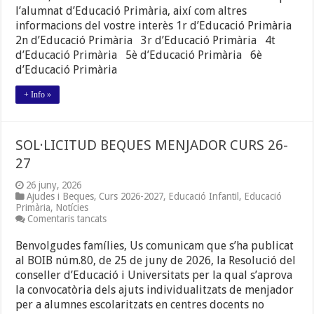
l’alumnat d’Educació Primària, així com altres
REUNIONS
FAMÍLIES.
informacions del vostre interès 1r d’Educació Primària
EDUCACIÓ
2n d’Educació Primària 3r d’Educació Primària 4t
PRIMÀRIA.
d’Educació Primària 5è d’Educació Primària 6è
CURS
2026-
d’Educació Primària
2027
+ Info »
SOL·LICITUD BEQUES MENJADOR CURS 26-
27
26 juny, 2026
Ajudes i Beques
,
Curs 2026-2027
,
Educació Infantil
,
Educació
Primària
,
Notícies
a
Comentaris tancats
SOL·LICITUD
BEQUES
Benvolgudes famílies, Us comunicam que s’ha publicat
MENJADOR
al BOIB núm.80, de 25 de juny de 2026, la Resolució del
CURS
conseller d’Educació i Universitats per la qual s’aprova
26-
27
la convocatòria dels ajuts individualitzats de menjador
per a alumnes escolaritzats en centres docents no