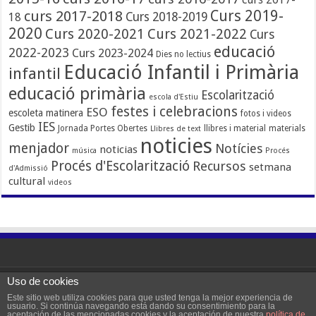
Curs 2019-
curs 2017-2018
Curs 2018-2019
18
2020
Curs 2020-2021
Curs 2021-2022
Curs
educació
2022-2023
Curs 2023-2024
Dies no lectius
Educació Infantil i Primària
infantil
educació primària
Escolarització
escola d'Estiu
festes i celebracions
ESO
escoleta matinera
fotos i videos
IES
Gestib
Jornada Portes Obertes
llibres i material
materials
Llibres de text
noticies
menjador
Notícies
noticias
música
Procés
Procés d'Escolarització
Recursos
setmana
d'Admissió
cultural
videos
Uso de cookies
Powered by WordPress |
Zimoweb
Este sitio web utiliza cookies para que usted tenga la mejor experiencia de
usuario. Si continúa navegando está dando su consentimiento para la
aceptación de las mencionadas cookies y la aceptación de nuestra
política de