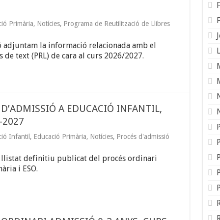
ió Primària
,
Notícies
,
Programa de Reutilització de Llibres
ó adjuntam la informació relacionada amb el
L
s de text (PRL) de cara al curs 2026/2027.
 D’ADMISSIÓ A EDUCACIÓ INFANTIL,
-2027
ió Infantil
,
Educació Primària
,
Notícies
,
Procés d'admissió
P
listat definitiu publicat del procés ordinari
ària i ESO.