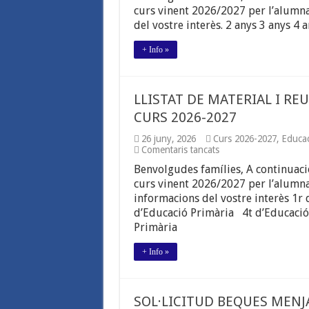
DE
curs vinent 2026/2027 per l’alumnat
3r
del vostre interès. 2 anys 3 anys
FINS
6è
+ Info »
EDUCACIÓ
INFANTIL
(de
2
LLISTAT DE MATERIAL I RE
fins
5
CURS 2026-2027
anys)
I
26 juny, 2026
Curs 2026-2027
,
Educac
REUNIONS
a
Comentaris tancats
FAMÍLIES.
LLISTAT
CURS
Benvolgudes famílies, A continuació
DE
2026-
MATERIAL
curs vinent 2026/2027 per l’alumna
2027
I
informacions del vostre interès 1
REUNIONS
d’Educació Primària 4t d’Educaci
FAMÍLIES.
Primària
EDUCACIÓ
PRIMÀRIA.
CURS
+ Info »
2026-
2027
SOL·LICITUD BEQUES MENJ