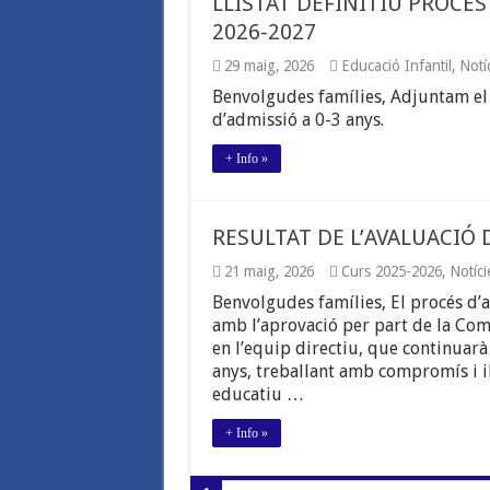
LLISTAT DEFINITIU PROCÉS
ESO.
CURS
2026-2027
2026-
2027
29 maig, 2026
Educació Infantil
,
Notí
Benvolgudes famílies, Adjuntam el l
d’admissió a 0-3 anys.
+ Info »
RESULTAT DE L’AVALUACIÓ 
21 maig, 2026
Curs 2025-2026
,
Notíci
Benvolgudes famílies, El procés d’av
amb l’aprovació per part de la Comi
en l’equip directiu, que continuarà
anys, treballant amb compromís i i
educatiu …
+ Info »