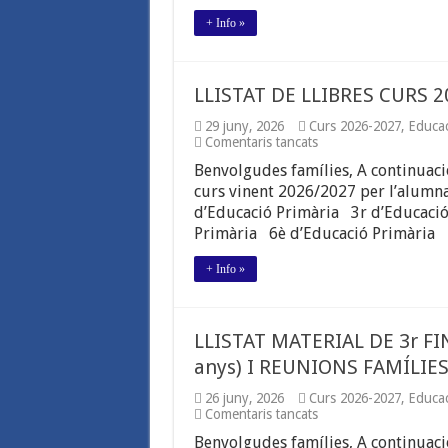
+ Info »
LLISTAT DE LLIBRES CURS 2
29 juny, 2026
Curs 2026-2027
,
Educac
a
Comentaris tancats
LLISTAT
Benvolgudes famílies, A continuació
DE
LLIBRES
curs vinent 2026/2027 per l’alumn
CURS
d’Educació Primària 3r d’Educació
2026-
Primària 6è d’Educació Primària
2027
+ Info »
LLISTAT MATERIAL DE 3r FI
anys) I REUNIONS FAMÍLIES
26 juny, 2026
Curs 2026-2027
,
Educac
a
Comentaris tancats
LLISTAT
Benvolgudes famílies, A continuació
MATERIAL