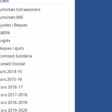
cies
ctivitats Extraescolars
Activitats IME
Ajudes i Beques
AMIPA
Anglès
Beques i ajuts
Comissió Solidària
Consell Escolar
curs 2014-15
curs 2015-16
Curs 2016-17
Curs 2017-2018
Curs 2018-2019
Curs 2019-2020