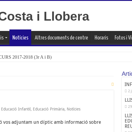
is
Notícies
Altres documents de centre
Horaris
Fotos i V
RS 2017-2018 (3r A i B)
Art
IN
2 
LLI
29
,
Educació Infantil
,
Educació Primària
,
Notícies
LLI
EDU
ió vos adjuntam un díptic amb informació sobre
REU