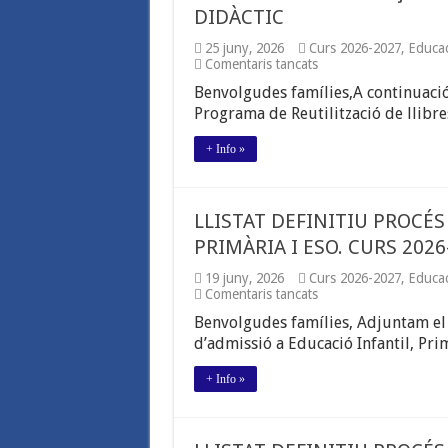
DIDÀCTIC
25 juny, 2026
Curs 2026-2027
,
Educac
a
Comentaris tancats
PROGRAMA
Benvolgudes famílies,A continuaci
DE
FINANÇAMENT
Programa de Reutilització de llibre
DE
LLIBRES
+ Info »
DE
TEXT
I
MATERIAL
LLISTAT DEFINITIU PROCÉS
DIDÀCTIC
PRIMÀRIA I ESO. CURS 2026
19 juny, 2026
Curs 2026-2027
,
Educac
a
Comentaris tancats
LLISTAT
Benvolgudes famílies, Adjuntam el l
DEFINITIU
PROCÉS
d’admissió a Educació Infantil, Prim
D’ADMISSIÓ
A
+ Info »
EDUCACIÓ
INFANTIL,
PRIMÀRIA
I