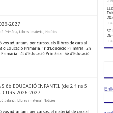
26
LLI
FAM
20
026-2027
26
SO
ió Primària
,
Llibres i material
,
Notícies
26
26
 vos adjuntam, per cursos, els llibres de cara al
at d’Educació Primària. 1r d’Educació Primària 2n
 Primària 4t d’Educació Primària 5è d’Educació
NS 6è EDUCACIÓ INFANTIL (de 2 fins 5
Enl
. CURS 2026-2027
ió Infantil
,
Llibres i material
,
Notícies
 vos adjuntam, per cursos, el material de cara al