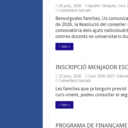
26 juny, 2026
Ajudes i Beques
,
Curs 
a
Comentaris tancats
SOL·LICITUD
Benvolgudes famílies, Us comunica
BEQUES
MENJADOR
de 2026, la Resolució del conseller 
CURS
convocatòria dels ajuts individuali
26-
centres docents no universitaris du
27
+ Info »
INSCRIPCIÓ MENJADOR ESC
25 juny, 2026
Curs 2026-2027
,
Educac
a
Comentaris tancats
INSCRIPCIÓ
Les famílies que ja tenguin previst 
MENJADOR
ESCOLAR
curs vinent, podeu consultar el s
2026-
2027
+ Info »
PROGRAMA DE FINANÇAMENT