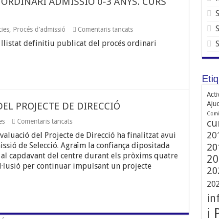
 ORDINARI ADMISSIÓ 0-3 ANYS. CURS
a
cies
,
Procés d'admissió
Comentaris tancats
LLISTAT
listat definitiu publicat del procés ordinari
DEFINITIU
PROCÉS
ORDINARI
ADMISSIÓ
0-
Eti
3
ANYS.
Acti
CURS
Aju
DEL PROJECTE DE DIRECCIÓ
2026-
Comi
2027
a
es
Comentaris tancats
cu
RESULTAT
20
aluació del Projecte de Direcció ha finalitzat avui
DE
L’AVALUACIÓ
ssió de Selecció. Agraïm la confiança dipositada
20
DEL
 al capdavant del centre durant els pròxims quatre
20
PROJECTE
l·lusió per continuar impulsant un projecte
DE
20
DIRECCIÓ
20
in
i 