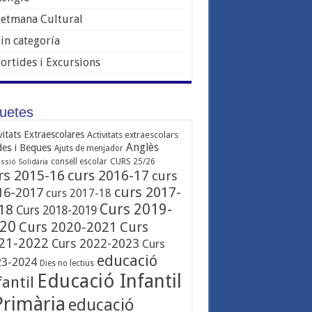
Setmana Cultural
Sin categoría
Sortides i Excursions
quetes
vitats Extraescolares
Activitats extraescolars
Anglès
des i Beques
Ajuts de menjador
consell escolar
CURS 25/26
ssió Solidària
rs 2015-16
curs 2016-17
curs
curs 2017-
16-2017
curs 2017-18
Curs 2019-
18
Curs 2018-2019
20
Curs 2020-2021
Curs
21-2022
Curs 2022-2023
Curs
educació
23-2024
Dies no lectius
Educació Infantil
fantil
Primària
educació