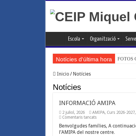
Escola
Organització
Serve
Notícies d'última hora
FOTOS CU
Inicio
/
Notícies
Notícies
INFORMACIÓ AMIPA
2 juliol, 2026
AMIPA
,
Curs 2026-2027
a
Comentaris tancats
INFORMACIÓ
Benvolgudes famílies, A continuac
AMIPA
l’AMIPA del nostre centre.