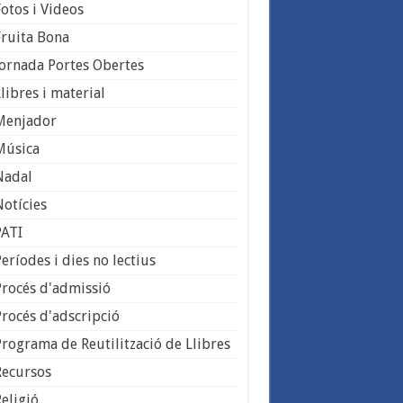
Fotos i Videos
Fruita Bona
Jornada Portes Obertes
libres i material
Menjador
Música
Nadal
Notícies
PATI
eríodes i dies no lectius
Procés d'admissió
Procés d'adscripció
Programa de Reutilització de Llibres
Recursos
Religió