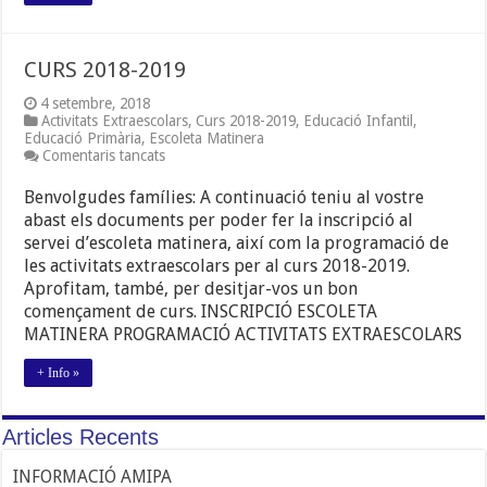
CURS 2018-2019
4 setembre, 2018
Activitats Extraescolars
,
Curs 2018-2019
,
Educació Infantil
,
Educació Primària
,
Escoleta Matinera
a
Comentaris tancats
CURS
2018-
Benvolgudes famílies: A continuació teniu al vostre
2019
abast els documents per poder fer la inscripció al
servei d’escoleta matinera, així com la programació de
les activitats extraescolars per al curs 2018-2019.
Aprofitam, també, per desitjar-vos un bon
començament de curs. INSCRIPCIÓ ESCOLETA
MATINERA PROGRAMACIÓ ACTIVITATS EXTRAESCOLARS
+ Info »
Articles Recents
INFORMACIÓ AMIPA