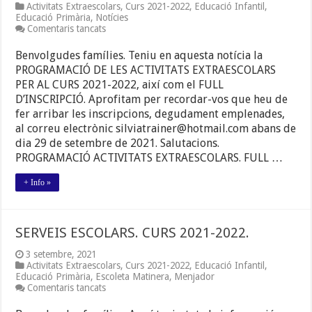
Activitats Extraescolars
,
Curs 2021-2022
,
Educació Infantil
,
Educació Primària
,
Notícies
a
Comentaris tancats
ACTIVITATS
EXTRAESCOLARS.
Benvolgudes famílies. Teniu en aquesta notícia la
CURS
PROGRAMACIÓ DE LES ACTIVITATS EXTRAESCOLARS
2021-
PER AL CURS 2021-2022, així com el FULL
2022.
D’INSCRIPCIÓ. Aprofitam per recordar-vos que heu de
fer arribar les inscripcions, degudament emplenades,
al correu electrònic silviatrainer@hotmail.com abans de
dia 29 de setembre de 2021. Salutacions.
PROGRAMACIÓ ACTIVITATS EXTRAESCOLARS. FULL …
+ Info »
SERVEIS ESCOLARS. CURS 2021-2022.
3 setembre, 2021
Activitats Extraescolars
,
Curs 2021-2022
,
Educació Infantil
,
Educació Primària
,
Escoleta Matinera
,
Menjador
a
Comentaris tancats
SERVEIS
ESCOLARS.