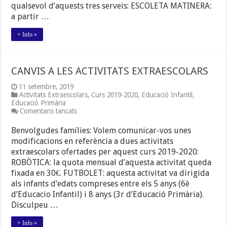
qualsevol d’aquests tres serveis: ESCOLETA MATINERA:
a partir …
+ Info »
CANVIS A LES ACTIVITATS EXTRAESCOLARS
11 setembre, 2019
Activitats Extraescolars
,
Curs 2019-2020
,
Educació Infantil
,
Educació Primària
a
Comentaris tancats
CANVIS
A
Benvolgudes famílies: Volem comunicar-vos unes
LES
modificacions en referència a dues activitats
ACTIVITATS
extraescolars ofertades per aquest curs 2019-2020:
EXTRAESCOLARS
ROBÒTICA: la quota mensual d’aquesta activitat queda
fixada en 30€. FUTBOLET: aquesta activitat va dirigida
als infants d’edats compreses entre els 5 anys (6è
d’Educacio Infantil) i 8 anys (3r d’Educació Primària).
Disculpeu …
+ Info »