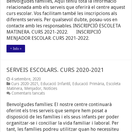
Benvolgudes famílies, Aquí teniu tota la informació
CURS
relacionada amb els serveis que oferirà el centre aquest
2021-
curs escolar. Vos facilitam també les inscripcions als
2022.
diferents serveis. Per qualsevol dubte, posau-vos en
contacte amb les responsables. INSCRIPCIÓ ESCOLETA
MATINERA. CURS 2021-2022. INSCRIPCIÓ
MENJADOR ESCOLAR. CURS 2021-2022.
+ Info »
SERVEIS ESCOLARS. CURS 2020-2021
4 setembre, 2020
Curs 2020-2021
,
Educació Infantil
,
Educació Primària
,
Escoleta
Matinera
,
Menjador
,
Notícies
a
Comentaris tancats
SERVEIS
ESCOLARS.
Benvolgudes famílies: El nostre centre continuarà
CURS
oferint els tres serveis que sempre hem posat a
2020-
disposició de les famílies i els seus infants per poder
2021
organitzar-se i conciliar la vida familiar i laboral. Per
tant, les famílies podreu utilitzar quan ho necessiteu