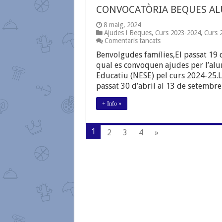
CONVOCATÒRIA BEQUES AL
8 maig, 2024
Ajudes i Beques
,
Curs 2023-2024
,
Curs 
a
Comentaris tancats
CONVOCATÒRIA
Benvolgudes famílies,El passat 19 d
BEQUES
ALUMNAT
qual es convoquen ajudes per l’al
AMB
Educatiu (NESE) pel curs 2024-25.La
NESE
passat 30 d’abril al 13 de setemb
CURS
2024-
25
+ Info »
1
2
3
4
»