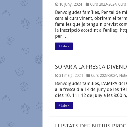
2024-
10 juny, 2024
Curs 2023-2024
,
Curs
2025
Benvolgudes famílies, Per tal de mi
cara al curs vinent, obrirem el term
famílies que ja tenguin previst con
la inscripció accedint a l’enllaç: 
per …
+ Info »
SOPAR A LA FRESCA DIVEND
31 maig, 2024
Curs 2023-2024
,
Notí
Benvolgudes famílies, L’AMIPA del 
a la fresca dia 14 de juny de les 19 
dies 10, 11 i 12 de juny a les 9:00 h
+ Info »
LLISTATS DEFINITIUS PROCÉ