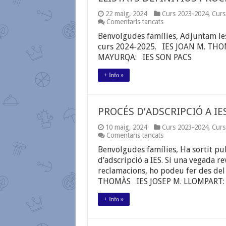
22 maig, 2024
Curs 2023-2024
,
Curs
a
Comentaris tancats
LLISTATS
Benvolgudes famílies, Adjuntam les 
DEFINITIUS
PROCÉS
curs 2024-2025. IES JOAN M. TH
D’ADSCRIPCIÓ
MAYURQA: IES SON PACS
A
IES.
+ Info »
CURS
2024-
2025
PROCÉS D’ADSCRIPCIÓ A I
10 maig, 2024
Curs 2023-2024
,
Curs
a
Comentaris tancats
PROCÉS
Benvolgudes famílies, Ha sortit pu
D’ADSCRIPCIÓ
A
d’adscripció a IES. Si una vegada r
IES.
reclamacions, ho podeu fer des del
PUNTUACIÓ
THOMÀS IES JOSEP M. LLOMPART:
PROVISIONAL
+ Info »