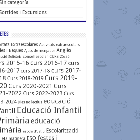
Sin categoría
Sortides i Excursions
etes
vitats Extraescolares
Activitats extraescolars
Anglès
des i Beques
Ajuts de menjador
consell escolar
CURS 25/26
ssió Solidària
rs 2015-16
curs 2016-17
curs
curs 2017-
16-2017
curs 2017-18
Curs 2019-
18
Curs 2018-2019
20
Curs 2020-2021
Curs
21-2022
Curs 2022-2023
Curs
educació
23-2024
Dies no lectius
Educació Infantil
fantil
Primària
educació
imària
Escolarització
escola d'Estiu
festes i
ESO
leta matinera