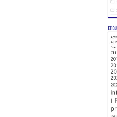
Etiqu
Acti
Aju
Comi
cu
20
20
20
20
20
in
i 
pr
esco