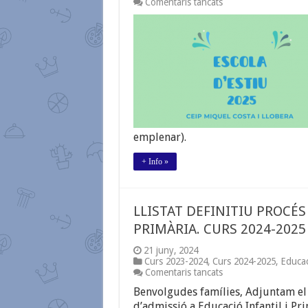
a
Comentaris tancats
ESCOLA
D’ESTIU
2025
emplenar).
+ Info »
LLISTAT DEFINITIU PROCÉS
PRIMÀRIA. CURS 2024-2025
21 juny, 2024
Curs 2023-2024
,
Curs 2024-2025
,
Educac
a
Comentaris tancats
LLISTAT
Benvolgudes famílies, Adjuntam el l
DEFINITIU
PROCÉS
d’admissió a Educació Infantil i Pr