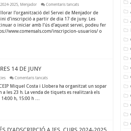
a
 2024-2025
,
Menjador
Comentaris tancats
INSCRIPCIÓ
llorar l’organització del Servei de Menjador de
MENJADOR
ESCOLAR
ini d’inscripció a partir de dia 17 de juny. Les
2024-
tinuar o iniciar amb l’ús d’aquest servei, podeu fer
2025
https://www.comensals.com/inscripcion-usuarios/ o
RES 14 DE JUNY
a
cies
Comentaris tancats
SOPAR
CEIP Miquel Costa i Llobera ha organitzat un sopar
A
LA
h a les 23 h. La venda de tiquets es realitzarà els
FRESCA
, 14:00 h, 15:00 h …
DIVENDRES
14
DE
JUNY
S D’ADSCRIPCIÓ A IES. CURS 2024-2025