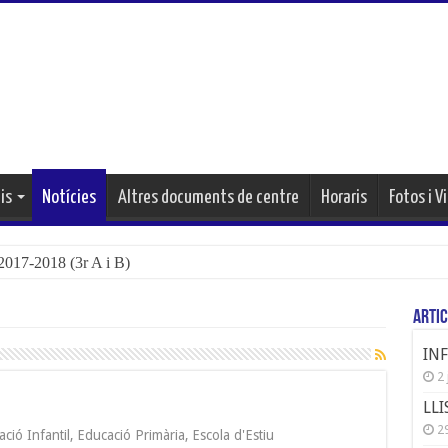
is
Notícies
Altres documents de centre
Horaris
Fotos i V
17-2018 (3r A i B)
Artic
IN
2 
LLI
29
ció Infantil
,
Educació Primària
,
Escola d'Estiu