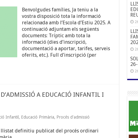
LLI
EDU
Benvolgudes famílies, Ja teniu a la
REU
vostra disposició tota la informació
26
relacionada amb l’Escola d’Estiu 2025. A
continuació adjuntam els següents
LLI
documents: Tríptic amb tota la
FAM
informació (dies d’inscripció,
20
documentació a aportar, tarifes, serveis
26
oferits, etc.). Full d’inscripció (per
SO
26
26
 D’ADMISSIÓ A EDUCACIÓ INFANTIL I
ió Infantil
,
Educació Primària
,
Procés d'admissió
listat definitiu publicat del procés ordinari
imària.