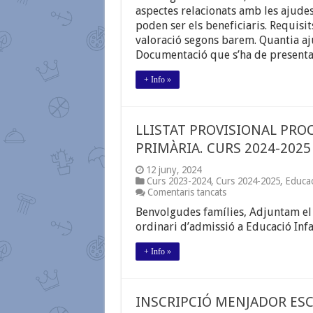
MENJADOR
aspectes relacionats amb les ajude
CURS
poden ser els beneficiaris. Requisit
2024/2025
valoració segons barem. Quantia ajut
Documentació que s’ha de presentar
+ Info »
LLISTAT PROVISIONAL PROC
PRIMÀRIA. CURS 2024-2025
12 juny, 2024
Curs 2023-2024
,
Curs 2024-2025
,
Educac
a
Comentaris tancats
LLISTAT
Benvolgudes famílies, Adjuntam el l
PROVISIONAL
PROCÉS
ordinari d’admissió a Educació Infa
D’ADMISSIÓ
A
+ Info »
EDUCACIÓ
INFANTIL
I
PRIMÀRIA.
INSCRIPCIÓ MENJADOR ESC
CURS