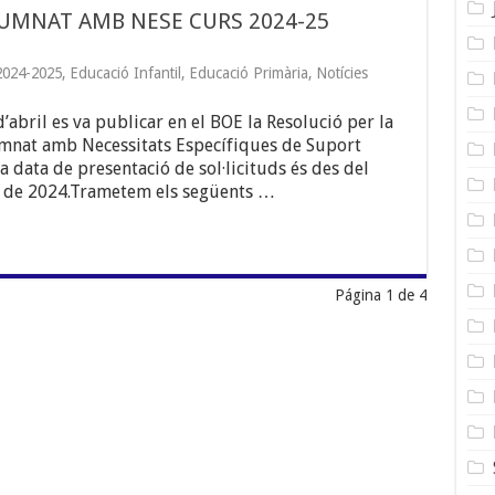
UMNAT AMB NESE CURS 2024-25
2024-2025
,
Educació Infantil
,
Educació Primària
,
Notícies
’abril es va publicar en el BOE la Resolució per la
umnat amb Necessitats Específiques de Suport
 data de presentació de sol·licituds és des del
re de 2024.Trametem els següents …
Página 1 de 4