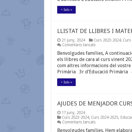
D’ADMISSIÓ
A
+ Info »
EDUCACIÓ
INFANTIL
I
PRIMÀRIA.
LLISTAT DE LLIBRES I MATE
CURS
2024-
21 juny, 2024
Curs 2023-2024
,
Curs
2025
a
Comentaris tancats
LLISTAT
Benvolgudes famílies, A continuaci
DE
LLIBRES
els llibres de cara al curs vinent 
I
com altres informacions del vostre
MATERIAL
Primària 3r d’Educació Primària 
CURS
2024-
2025
+ Info »
AJUDES DE MENJADOR CURS
17 juny, 2024
Curs 2023-2024
,
Curs 2024-2025
,
Educac
a
Comentaris tancats
AJUDES
Benvolgudes famílies, Hem elabora
DE