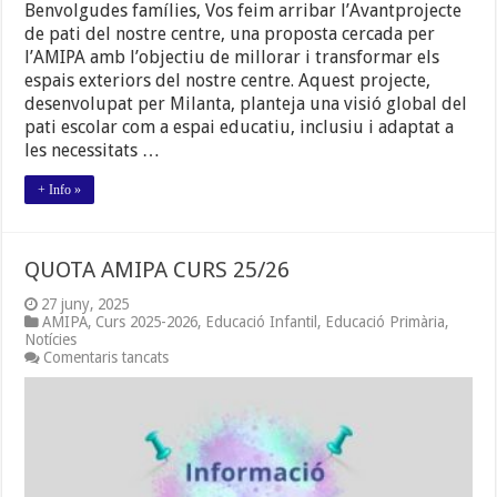
DE
Benvolgudes famílies, Vos feim arribar l’Avantprojecte
PATI
de pati del nostre centre, una proposta cercada per
l’AMIPA amb l’objectiu de millorar i transformar els
espais exteriors del nostre centre. Aquest projecte,
desenvolupat per Milanta, planteja una visió global del
pati escolar com a espai educatiu, inclusiu i adaptat a
les necessitats …
+ Info »
QUOTA AMIPA CURS 25/26
27 juny, 2025
AMIPA
,
Curs 2025-2026
,
Educació Infantil
,
Educació Primària
,
Notícies
a
Comentaris tancats
QUOTA
AMIPA
CURS
25/26