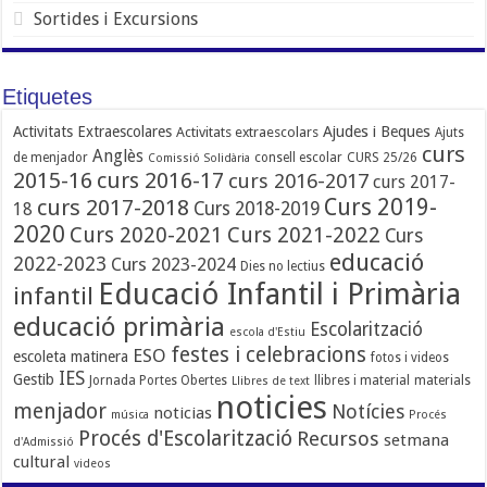
Sortides i Excursions
Etiquetes
Ajudes i Beques
Activitats Extraescolares
Activitats extraescolars
Ajuts
curs
Anglès
de menjador
consell escolar
CURS 25/26
Comissió Solidària
2015-16
curs 2016-17
curs 2016-2017
curs 2017-
Curs 2019-
curs 2017-2018
Curs 2018-2019
18
2020
Curs 2020-2021
Curs 2021-2022
Curs
educació
2022-2023
Curs 2023-2024
Dies no lectius
Educació Infantil i Primària
infantil
educació primària
Escolarització
escola d'Estiu
festes i celebracions
ESO
escoleta matinera
fotos i videos
IES
Gestib
Jornada Portes Obertes
llibres i material
materials
Llibres de text
noticies
menjador
Notícies
noticias
música
Procés
Procés d'Escolarització
Recursos
setmana
d'Admissió
cultural
videos