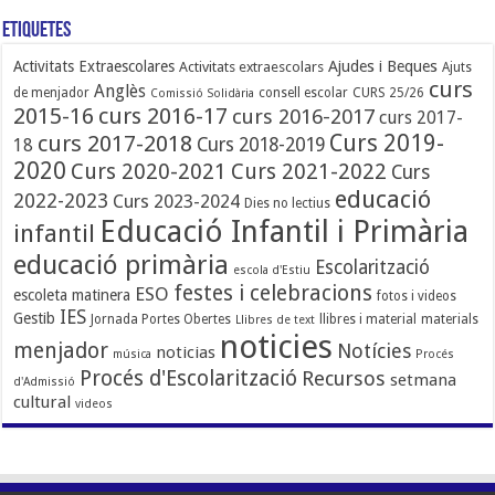
Etiquetes
Ajudes i Beques
Activitats Extraescolares
Activitats extraescolars
Ajuts
curs
Anglès
de menjador
consell escolar
CURS 25/26
Comissió Solidària
2015-16
curs 2016-17
curs 2016-2017
curs 2017-
Curs 2019-
curs 2017-2018
Curs 2018-2019
18
2020
Curs 2020-2021
Curs 2021-2022
Curs
educació
2022-2023
Curs 2023-2024
Dies no lectius
Educació Infantil i Primària
infantil
educació primària
Escolarització
escola d'Estiu
festes i celebracions
ESO
escoleta matinera
fotos i videos
IES
Gestib
Jornada Portes Obertes
llibres i material
materials
Llibres de text
noticies
menjador
Notícies
noticias
música
Procés
Procés d'Escolarització
Recursos
setmana
d'Admissió
cultural
videos