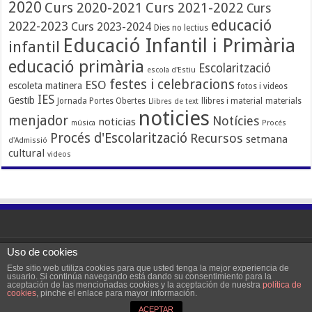
2020
Curs 2020-2021
Curs 2021-2022
Curs
educació
2022-2023
Curs 2023-2024
Dies no lectius
Educació Infantil i Primària
infantil
educació primària
Escolarització
escola d'Estiu
festes i celebracions
ESO
escoleta matinera
fotos i videos
IES
Gestib
Jornada Portes Obertes
llibres i material
materials
Llibres de text
noticies
menjador
Notícies
noticias
música
Procés
Procés d'Escolarització
Recursos
setmana
d'Admissió
cultural
videos
Uso de cookies
Powered by WordPress |
Zimoweb
Este sitio web utiliza cookies para que usted tenga la mejor experiencia de
usuario. Si continúa navegando está dando su consentimiento para la
aceptación de las mencionadas cookies y la aceptación de nuestra
política de
© Copyright 2026, All Rights Reserved
cookies
, pinche el enlace para mayor información.
ACEPTAR