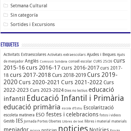
Setmana Cultural
Sin categoría
Sortides i Excursions
Etiquetes
Ajudes i Beques
Activitats Extraescolares
Activitats extraescolars
Ajuts
curs
Anglès
de menjador
consell escolar
CURS 25/26
Comissió Solidària
2015-16
curs 2016-17
curs 2016-2017
curs 2017-
Curs 2019-
curs 2017-2018
Curs 2018-2019
18
2020
Curs 2020-2021
Curs 2021-2022
Curs
educació
2022-2023
Curs 2023-2024
Dies no lectius
Educació Infantil i Primària
infantil
educació primària
Escolarització
escola d'Estiu
festes i celebracions
ESO
escoleta matinera
fotos i videos
IES
Gestib
Jornada Portes Obertes
llibres i material
materials
Llibres de text
noticies
menjador
Notícies
noticias
música
Procés