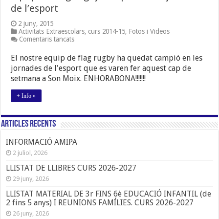
de l’esport
2 juny, 2015
Activitats Extraescolars
,
curs 2014-15
,
Fotos i Videos
a
Comentaris tancats
equip
de
El nostre equip de flag rugby ha quedat campió en les
flag
jornades de l'esport que es varen fer aquest cap de
rugby
setmana a Son Moix. ENHORABONA!!!!!!!
campió
en
les
+ Info »
jornades
de
l’esport
Articles Recents
INFORMACIÓ AMIPA
2 juliol, 2026
LLISTAT DE LLIBRES CURS 2026-2027
29 juny, 2026
LLISTAT MATERIAL DE 3r FINS 6è EDUCACIÓ INFANTIL (de
2 fins 5 anys) I REUNIONS FAMÍLIES. CURS 2026-2027
26 juny, 2026